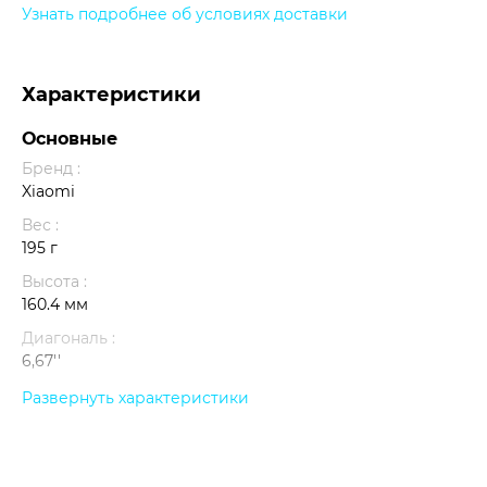
Узнать подробнее об условиях доставки
Характеристики
Основные
Бренд :
Xiaomi
Вес :
195 г
Высота :
160.4 мм
Диагональ :
6,67''
Количество ядер процессора :
Развернуть характеристики
8
Объем оперативной памяти :
12 Гб