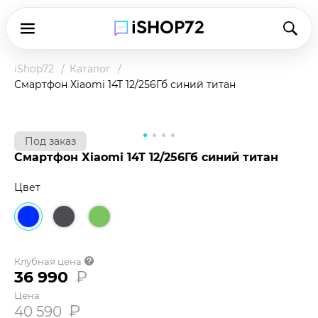
iShop72
Каталог
Смартфон Хiaomi 14T 12/256Гб синий титан
Под заказ
Чтобы купить товар по клубной цене,
Смартфон Хiaomi 14T 12/256Гб синий титан
зарегистрируйтесь в программе и оплатите
наличными в магазине или при доставке.
Цвет
Подробнее о клубной цене
Клубная цена
36 990
₽
Цена
₽
40 590