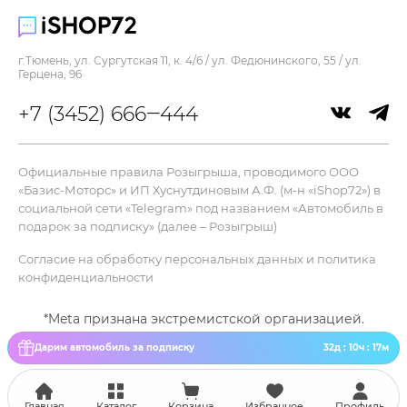
Операционная система :
Xiaomi HyperOS
г.Тюмень, ул. Сургутская 11, к. 4/6 / ул. Федюнинского, 55 / ул.
Память :
Герцена, 96
256 Гб
+7 (3452) 666‒444
Процессор :
MediaTek Dimensity 8300-Ultra
Цвет :
Официальные правила Розыгрыша, проводимого ООО
синий
«Базис-Моторс» и ИП Хуснутдиновым А.Ф. (м-н «iShop72») в
Частота процессора :
социальной сети «Telegram» под названием «Автомобиль в
3.35 ГГц
подарок за подписку» (далее – Розыгрыш)
Ширина :
Согласие на обработку персональных данных и политика
75.1 мм
конфиденциальности
Дисплей
*Meta признана экстремистской организацией.
Яркость :
Дарим автомобиль за подписку
32д : 10ч : 17м
4000 нит
Разрешение :
2712x1220
Главная
Каталог
Корзина
Избранное
Профиль