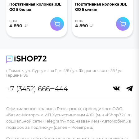
Портативная колонка JBL
Портативная колонка JBL
GO 5 белая
GO 5 синяя
ЦЕНА
ЦЕНА
4 890
₽
4 890
₽
г.Тюмень, ул. Сургутская 11, к. 4/6 / ул. Федюнинского, 55 / ул.
Герцена, 96
+7 (3452) 666‒444
Официальные правила Розыгрыша, проводимого ООО
«Базис-Моторс» и ИП Хуснутдиновым А.Ф. (м-н «iShop72») в
социальной сети «Telegram» под названием «Автомобиль в
подарок за подписку» (далее – Розыгрыш)
Согласие на обработку персональных данных и политика