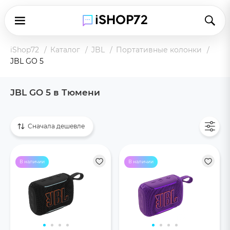
iShop72
Каталог
JBL
Портативные колонки
JBL GO 5
JBL GO 5 в Тюмени
Показать все
Сначала дешевле
В наличии
В наличии