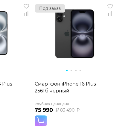
Под заказ
 Plus
Смартфон iPhone 16 Plus
256Гб черный
клубная цена
цена
75 990
₽
83 490
₽