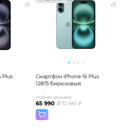
 Plus
Смартфон iPhone 16 Plus
128Гб бирюзовый
клубная цена
цена
65 990
₽
72 490
₽