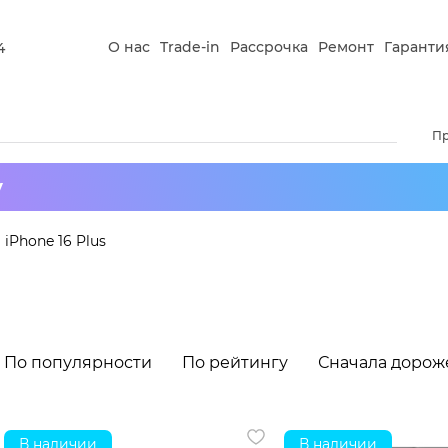
О нас
Trade-in
Рассрочка
Ремонт
Гаранти
4
П
у
iPhone 16 Plus
По популярности
По рейтингу
Сначала дорож
В наличии
В наличии