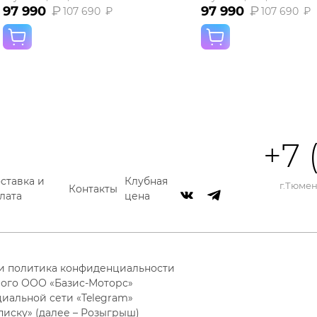
97 990
₽
97 990
₽
107 690
₽
107 690
₽
+7 
ставка и
Клубная
г.Тюмень
Контакты
лата
цена
 и политика конфиденциальности
ого ООО «Базис-Моторс»
циальной сети «Telegram»
писку» (далее – Розыгрыш)