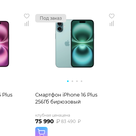
Под заказ
 Plus
Смартфон iPhone 16 Plus
256Гб бирюзовый
клубная цена
цена
75 990
₽
83 490
₽