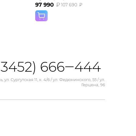
97 990
₽
107 690
₽
(3452) 666‒444
, ул. Сургутская 11, к. 4/6 / ул. Федюнинского, 55 / ул.
Герцена, 96