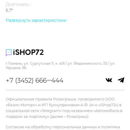
Диагональ :
6.7"
Контрастность :
Развернуть характеристики
2000000:1
Память :
128 Гб
Процессор :
A18
г.Тюмень, ул. Сургутская 11, к. 4/6 / ул. Федюнинского, 55 / ул.
Цвет :
Герцена, 96
белый
+7 (3452) 666‒444
Ширина :
77.8 мм
Дисплей
Официальные правила Розыгрыша, проводимого ООО
«Базис-Моторс» и ИП Хуснутдиновым А.Ф. (м-н «iShop72») в
Яркость :
социальной сети «Telegram» под названием «Автомобиль в
2000 кд/м²
подарок за подписку» (далее – Розыгрыш)
Разрешение :
Согласие на обработку персональных данных и политика
2796x1290