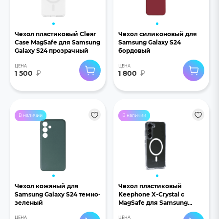
Чехол пластиковый Clear
Чехол силиконовый для
Case MagSafe для Samsung
Samsung Galaxy S24
Galaxy S24 прозрачный
бордовый
ЦЕНА
ЦЕНА
1 500
₽
1 800
₽
В наличии
В наличии
Чехол кожаный для
Чехол пластиковый
Samsung Galaxy S24 темно-
Keephone X-Crystal с
зеленый
MagSafe для Samsung
Galaxy S24 прозрачный
ЦЕНА
ЦЕНА