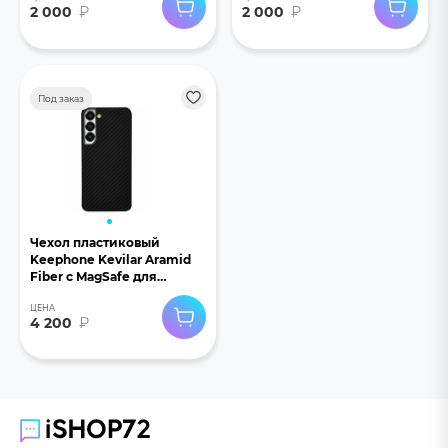
2 000
₽
2 000
₽
Под заказ
Чехол пластиковый
Keephone Kevilar Aramid
Fiber с MagSafe для
Samsung Galaxy S24
ЦЕНА
черный
4 200
₽