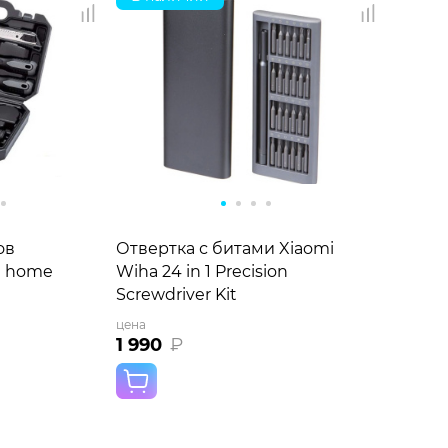
ов
Отвертка с битами Xiaomi
-1 home
Wiha 24 in 1 Precision
Screwdriver Kit
цена
1 990
₽