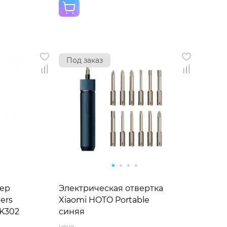
Под заказ
ер
Электрическая отвертка
ers
Xiaomi HOTO Portable
AK302
синяя
цена