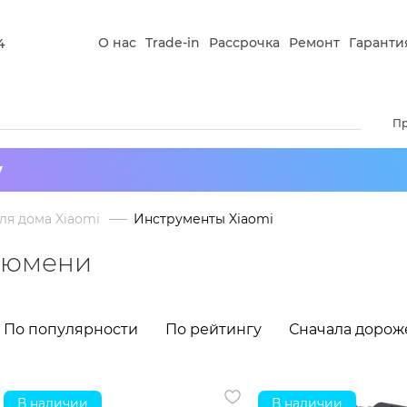
О нас
Trade-in
Рассрочка
Ремонт
Гаранти
4
П
у
ля дома Xiaomi
Инструменты Xiaomi
 Тюмени
По популярности
По рейтингу
Сначала дорож
В наличии
В наличии