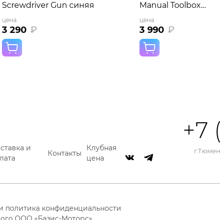
Screwdriver Gun синяя
Manual Toolbox
(QWSGJ002)
цена
цена
3 290
₽
3 990
₽
+7 
ставка и
Клубная
г.Тюмень
Контакты
лата
цена
 и политика конфиденциальности
ого ООО «Базис-Моторс»