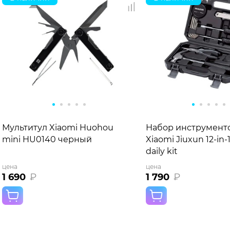
Мультитул Xiaomi Huohou
Набор инструмент
mini HU0140 черный
Xiaomi Jiuxun 12-in
daily kit
цена
цена
1 690
₽
1 790
₽