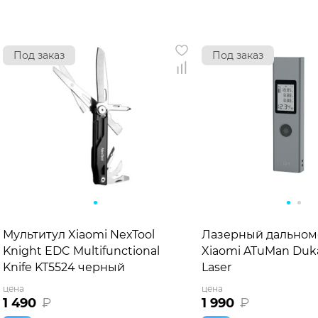
Под заказ
Под заказ
Мультитул Xiaomi NexTool
Лазерный дальном
Knight EDC Multifunctional
Xiaomi ATuMan Duk
Knife KT5524 черный
Laser
цена
цена
1 490
₽
1 990
₽