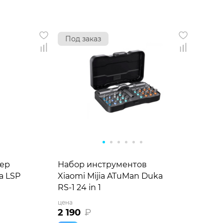
Под заказ
ер
Набор инструментов
a LSP
Xiaomi Mijia ATuMan Duka
RS-1 24 in 1
цена
2 190
₽