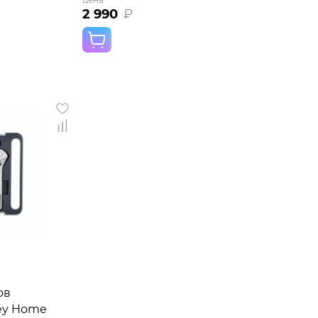
2 990
₽
ов
ey Home