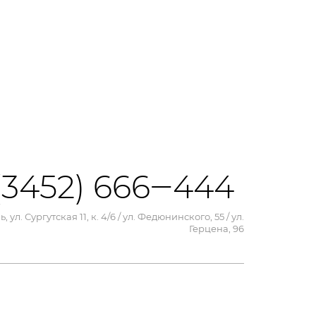
(3452) 666‒444
, ул. Сургутская 11, к. 4/6 / ул. Федюнинского, 55 / ул.
Герцена, 96