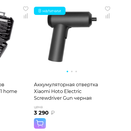
В наличии
ов
Аккумуляторная отвертка
-1 home
Xiaomi Hoto Electric
Screwdriver Gun черная
цена
3 290
₽