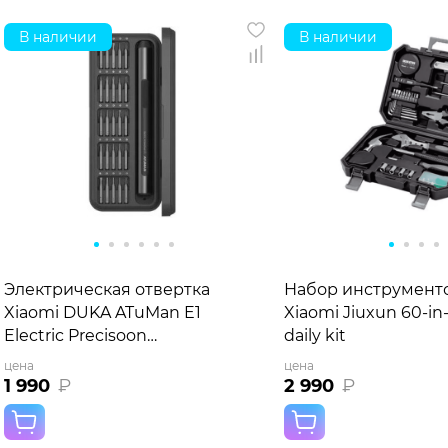
В наличии
В наличии
Электрическая отвертка
Набор инструмент
Xiaomi DUKA ATuMan E1
Xiaomi Jiuxun 60-in
Electric Precisoon
daily kit
Screwdriver Set
цена
цена
1 990
₽
2 990
₽