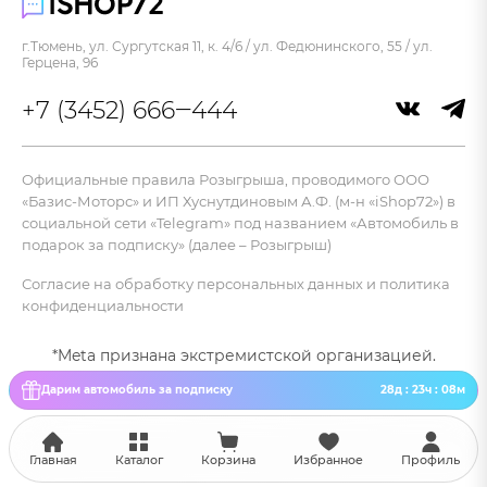
г.Тюмень, ул. Сургутская 11, к. 4/6 / ул. Федюнинского, 55 / ул.
Герцена, 96
+7 (3452) 666‒444
Официальные правила Розыгрыша, проводимого ООО
«Базис-Моторс» и ИП Хуснутдиновым А.Ф. (м-н «iShop72») в
социальной сети «Telegram» под названием «Автомобиль в
подарок за подписку» (далее – Розыгрыш)
Согласие на обработку персональных данных и политика
конфиденциальности
*Meta признана экстремистской организацией.
Мы используем cookie-файлы и другие аналогичные
технологии. Пользуясь данным сайтом,
Ok
Дарим автомобиль за подписку
28д : 23ч : 08м
Вы не возражаете против использования этих
технологий.
Главная
Каталог
Корзина
Избранное
Профиль