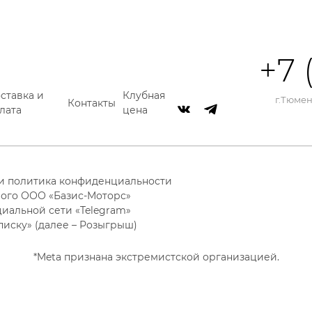
+7 
ставка и
Клубная
г.Тюмень
Контакты
лата
цена
 и политика конфиденциальности
ого ООО «Базис-Моторс»
циальной сети «Telegram»
писку» (далее – Розыгрыш)
*Meta признана экстремистской организацией.