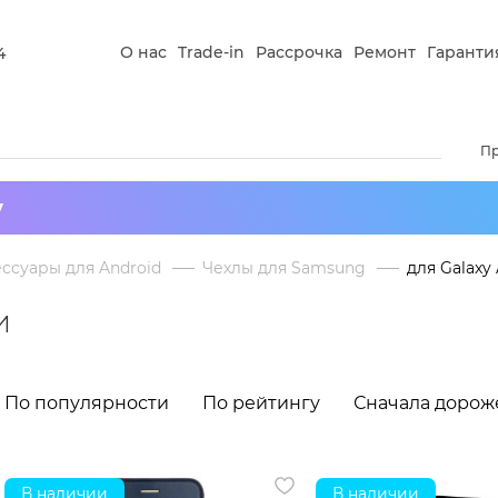
О нас
Trade-in
Рассрочка
Ремонт
Гаранти
4
П
у
ссуары для Android
Чехлы для Samsung
для Galaxy
и
По популярности
По рейтингу
Сначала дорож
В наличии
В наличии