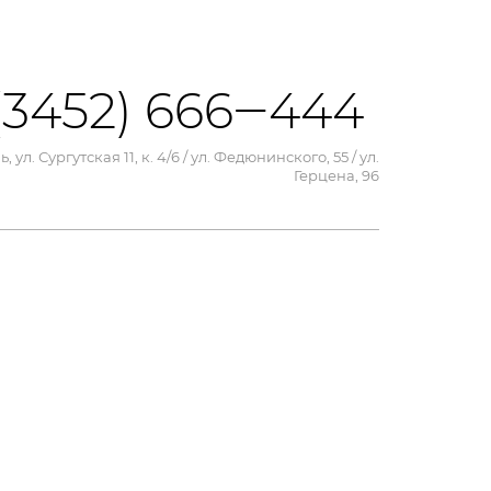
(3452) 666‒444
, ул. Сургутская 11, к. 4/6 / ул. Федюнинского, 55 / ул.
Герцена, 96