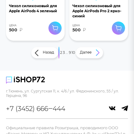
Чехол силиконовый для
Чехол силиконовый для
Apple AirPods 4 зеленый
Apple AirPods Pro 2 ярко-
синий
ЦЕНА
ЦЕНА
500
₽
500
₽
Назад
Далее
1
2
3
...
9
10
г.Тюмень, ул. Сургутская 11, к. 4/6 / ул. Федюнинского, 55 / ул.
Герцена, 96
+7 (3452) 666‒444
Официальные правила Розыгрыша, проводимого ООО
«Базис-Моторс» и ИП Хуснутдиновым А.Ф. (м-н «iShop72») в