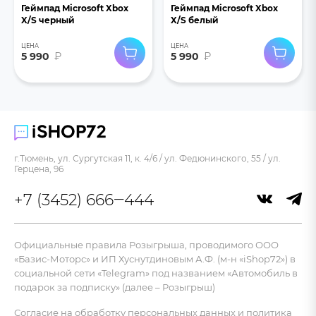
Геймпад Microsoft Xbox
Геймпад Microsoft Xbox
X/S черный
X/S белый
ЦЕНА
ЦЕНА
5 990
₽
5 990
₽
г.Тюмень, ул. Сургутская 11, к. 4/6 / ул. Федюнинского, 55 / ул.
Герцена, 96
+7 (3452) 666‒444
Официальные правила Розыгрыша, проводимого ООО
«Базис-Моторс» и ИП Хуснутдиновым А.Ф. (м-н «iShop72») в
социальной сети «Telegram» под названием «Автомобиль в
подарок за подписку» (далее – Розыгрыш)
Согласие на обработку персональных данных и политика