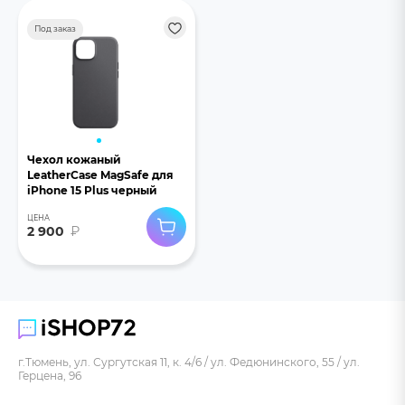
Под заказ
Чехол кожаный
LeatherCase MagSafe для
iPhone 15 Plus черный
ЦЕНА
2 900
₽
г.Тюмень, ул. Сургутская 11, к. 4/6 / ул. Федюнинского, 55 / ул.
Герцена, 96