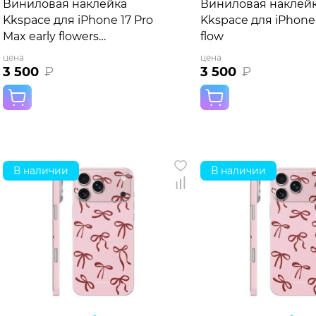
Виниловая наклейка
Виниловая наклей
Kkspace для iPhone 17 Pro
Kkspace для iPhone 
Max early flowers
flow
оранжевая
цена
цена
3 500
₽
3 500
₽
В наличии
В наличии