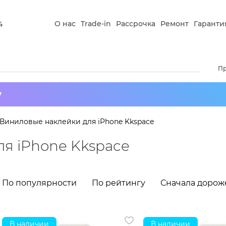
О нас
Trade-in
Рассрочка
Ремонт
Гаранти
4
П
у
Виниловые наклейки для iPhone Kkspace
я iPhone Kkspace
По популярности
По рейтингу
Сначала дорож
В наличии
В наличии