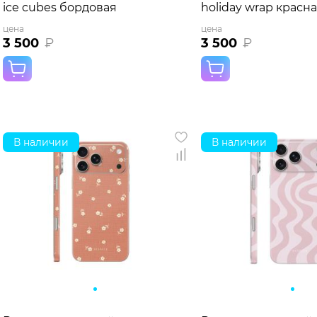
ice cubes бордовая
holiday wrap красн
цена
цена
3 500
₽
3 500
₽
В наличии
В наличии