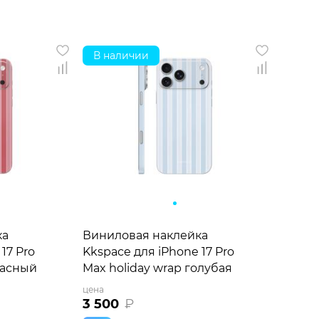
В наличии
ка
Виниловая наклейка
17 Pro
Kkspace для iPhone 17 Pro
расный
Max holiday wrap голубая
цена
3 500
₽