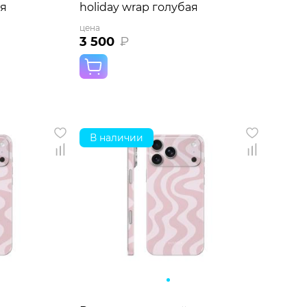
ая
holiday wrap голубая
цена
3 500
₽
В наличии