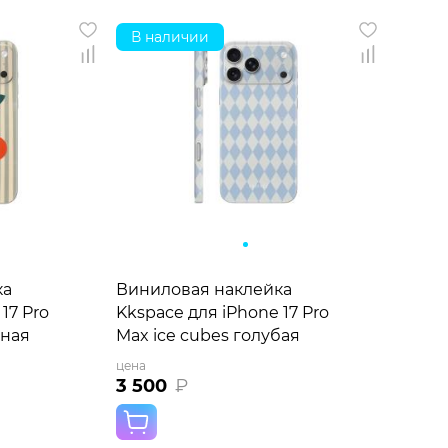
В наличии
ка
Виниловая наклейка
17 Pro
Kkspace для iPhone 17 Pro
еная
Max ice cubes голубая
цена
3 500
₽