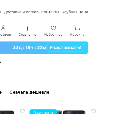
я
Доставка и оплата
Контакты
Клубная цена
рофиль
Сравнение
Избранное
Корзина
33д : 18ч : 22м
Участвовать!
8
е
Сначала дешевле
В наличии