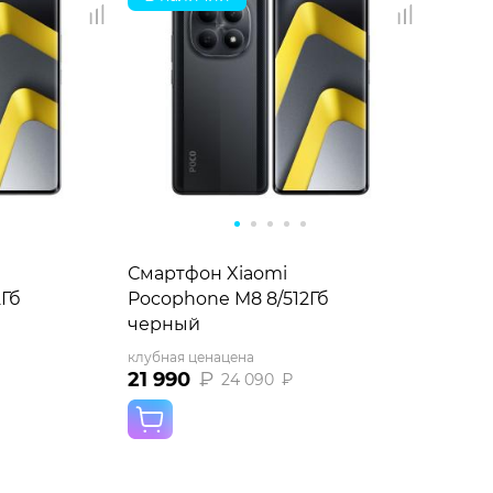
Смартфон Xiaomi
2Гб
Pocophone M8 8/512Гб
черный
клубная цена
цена
21 990
₽
24 090
₽