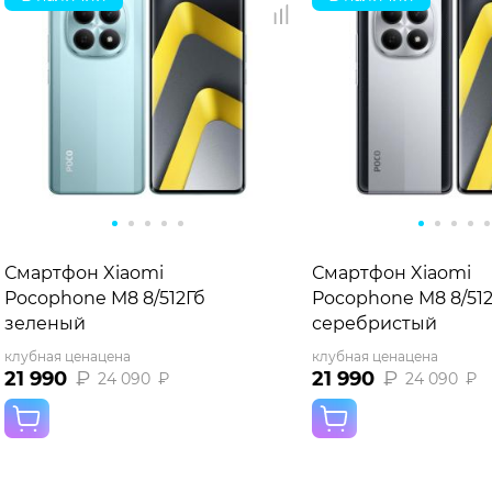
Смартфон Xiaomi
Смартфон Xiaomi
Pocophone M8 8/512Гб
Pocophone M8 8/51
зеленый
серебристый
клубная цена
цена
клубная цена
цена
21 990
₽
21 990
₽
24 090
₽
24 090
₽