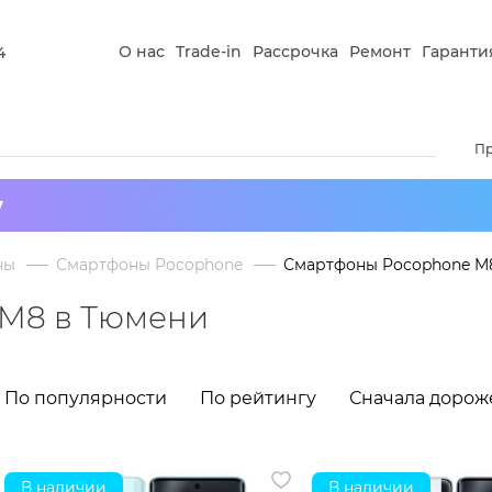
О нас
Trade-in
Рассрочка
Ремонт
Гаранти
4
П
у
ны
Смартфоны Pocophone
Смартфоны Pocophone M
M8 в Тюмени
По популярности
По рейтингу
Сначала дорож
В наличии
В наличии