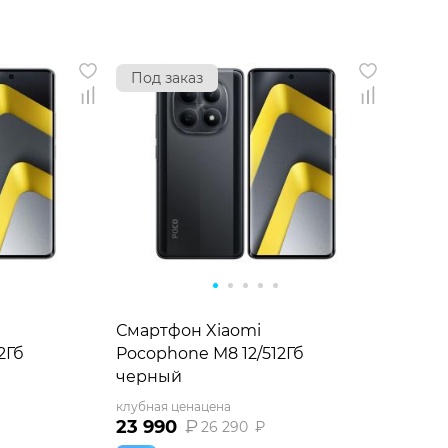
Под заказ
Смартфон Xiaomi
2Гб
Pocophone M8 12/512Гб
черный
клубная цена
цена
23 990
₽
26 290
₽