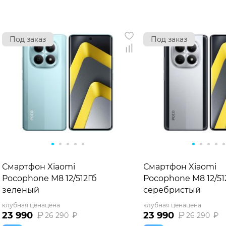
Под заказ
Под заказ
Смартфон Xiaomi
Смартфон Xiaomi
Pocophone M8 12/512Гб
Pocophone M8 12/51
зеленый
серебристый
клубная цена
цена
клубная цена
цена
23 990
₽
23 990
₽
26 290
₽
26 290
₽