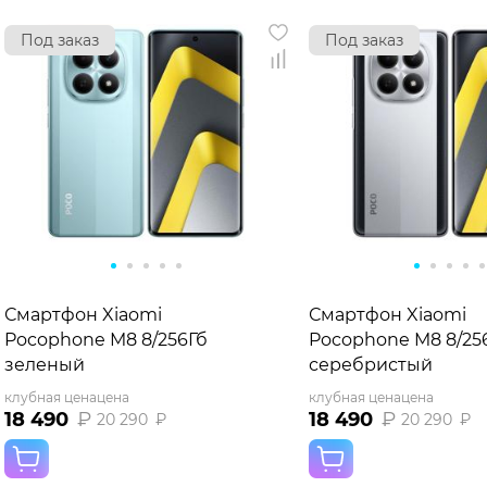
Под заказ
Под заказ
Смартфон Xiaomi
Смартфон Xiaomi
Pocophone M8 8/256Гб
Pocophone M8 8/25
зеленый
серебристый
клубная цена
цена
клубная цена
цена
18 490
₽
18 490
₽
20 290
₽
20 290
₽