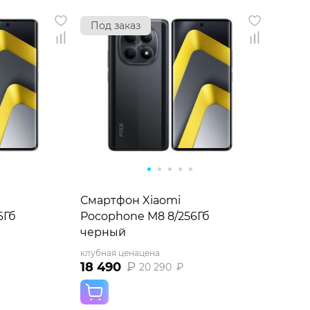
Под заказ
Смартфон Xiaomi
6Гб
Pocophone M8 8/256Гб
черный
клубная цена
цена
18 490
₽
20 290
₽