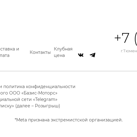
+7 
ставка и
Клубная
г.Тюмень
Контакты
лата
цена
 и политика конфиденциальности
ого ООО «Базис-Моторс»
циальной сети «Telegram»
писку» (далее – Розыгрыш)
*Meta признана экстремистской организацией.