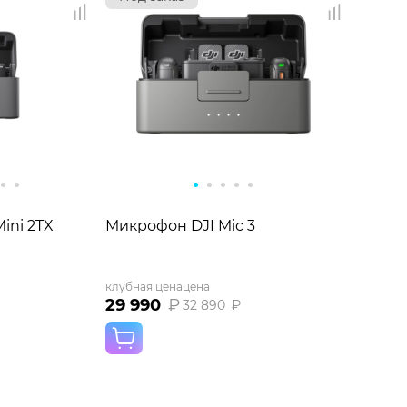
ini 2TX
Микрофон DJI Mic 3
клубная цена
цена
29 990
₽
32 890
₽