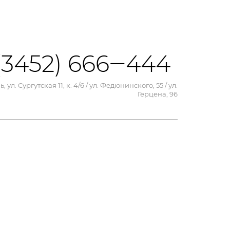
(3452) 666‒444
, ул. Сургутская 11, к. 4/6 / ул. Федюнинского, 55 / ул.
Герцена, 96