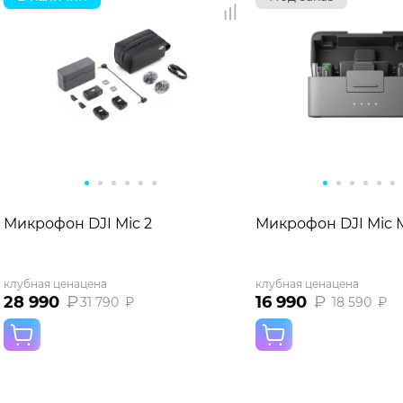
Микрофон DJI Mic 2
Микрофон DJI Mic M
клубная цена
цена
клубная цена
цена
28 990
₽
16 990
₽
31 790
₽
18 590
₽