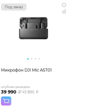
Под заказ
Микрофон DJI Mic AST01
клубная цена
цена
39 990
₽
43 890
₽