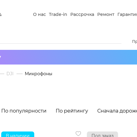
О нас
Trade-in
Рассрочка
Ремонт
Гаранти
4
П
у
DJI
Микрофоны
По популярности
По рейтингу
Сначала дорож
В наличии
Под заказ