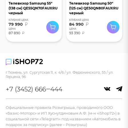
Телевизор Samsung 55"
Телевизор Samsung 50"
(138 см) QE55QN70FAUXRU
(125 см) QE50QN80FAUXRU
черный
черный
КЛУБНАЯ ЦЕНА
КЛУБНАЯ ЦЕНА
79 990
₽
84 990
₽
ЦЕНА
ЦЕНА
87 890
₽
93 390
₽
г.Тюмень, ул. Сургутская 11, к. 4/6 / ул. Федюнинского, 55 / ул.
Герцена, 96
+7 (3452) 666‒444
Официальные правила Розыгрыша, проводимого ООО
«Базис-Моторс» и ИП Хуснутдиновым А.Ф. (м-н «iShop72») в
социальной сети «Telegram» под названием «Автомобиль в
подарок за подписку» (далее – Розыгрыш)