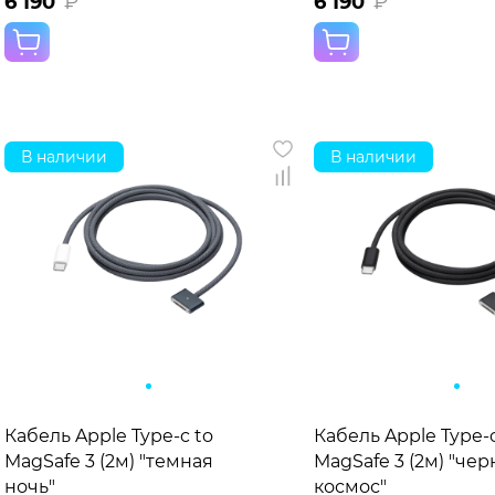
6 190
₽
6 190
₽
В наличии
В наличии
Кабель Apple Type-c to
Кабель Apple Type-c
MagSafe 3 (2м) "темная
MagSafe 3 (2м) "че
ночь"
космос"