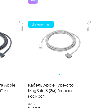
В наличии
та Apple
Кабель Apple Type-c to
(2м)
MagSafe 3 (2м) "серый
космос"
цена