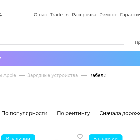
О нас
Trade-in
Рассрочка
Ремонт
Гаранти
4
П
у
ы Apple
Зарядные устройства
Кабели
По популярности
По рейтингу
Сначала дорож
В наличии
В наличии