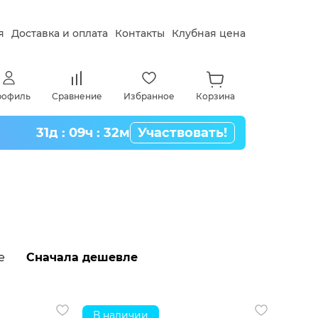
я
Доставка и оплата
Контакты
Клубная цена
рофиль
Сравнение
Избранное
Корзина
31д : 09ч : 32м
Участвовать!
е
Сначала дешевле
В наличии