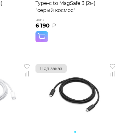
)
Type-c to MagSafe 3 (2м)
"серый космос"
цена
6 190
₽
Под заказ