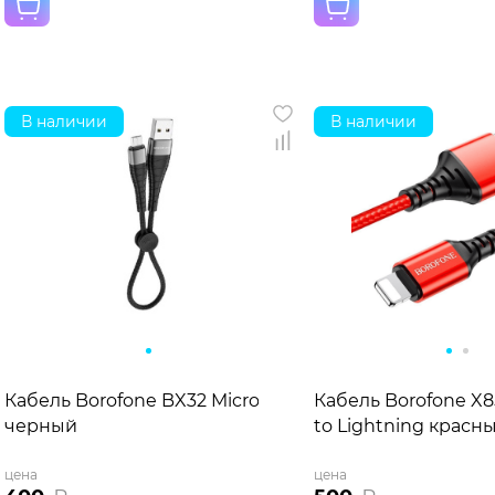
В наличии
В наличии
Кабель Borofone BX32 MicroUSB to USB (0,25м)
Кабель Borofone X
черный
to Lightning красн
цена
цена