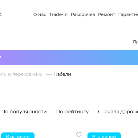
О нас
Trade-in
Рассрочка
Ремонт
Гаранти
4
П
у
ели и переходники
Кабели
По популярности
По рейтингу
Сначала дорож
В наличии
В наличии