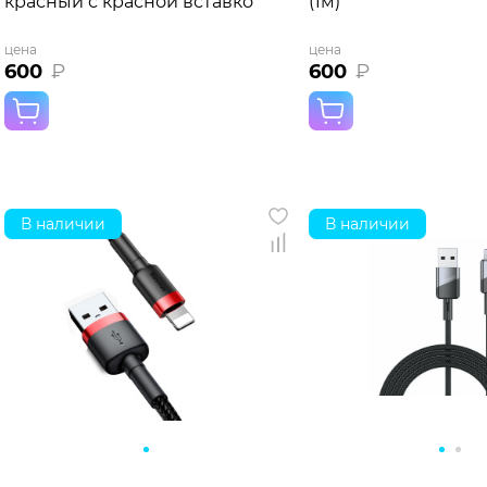
красный с красной вставкой
(1м)
цена
цена
600
₽
600
₽
В наличии
В наличии