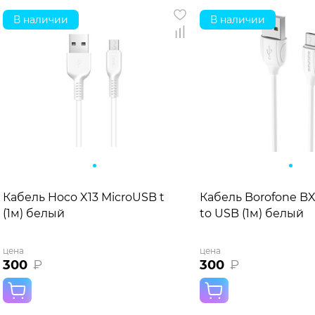
В наличии
В наличии
Кабель Hoco X13 MicroUSB to USB
Кабель Borofone BX
(1м) белый
to USB (1м) белый
цена
цена
300
₽
300
₽