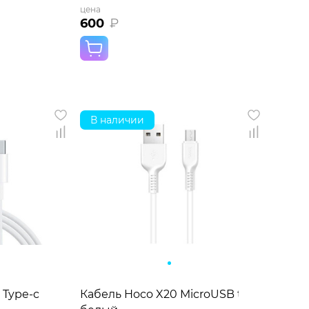
цена
600
₽
В наличии
ый
 Type-c
Кабель Hoco X20 MicroUSB to USB (3м)