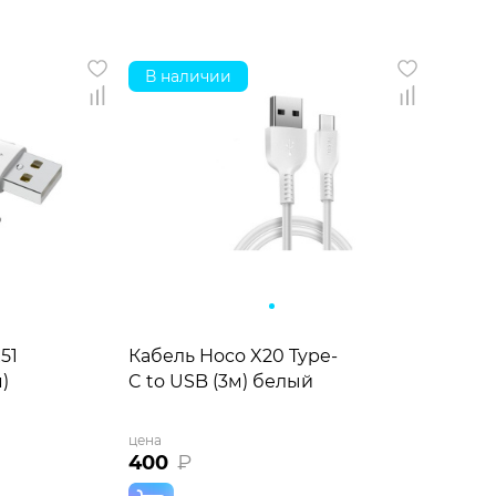
В наличии
51
Кабель Hoco X20 Type-
)
C to USB (3м) белый
цена
400
₽