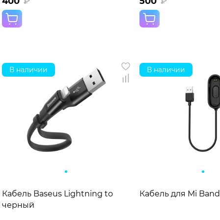
400
₽
500
₽
В наличии
В наличии
Кабель Baseus Lightning to USB плоский (0,23м)
Кабель для Mi Band
черный