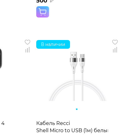
500
₽
В наличии
 4
Кабель Recci
Shell Micro to USB (1м) белый