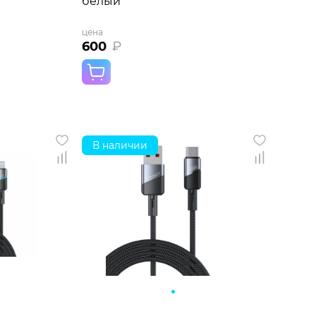
белый
цена
600
₽
В наличии