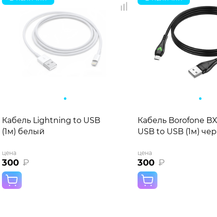
Кабель Lightning to USB
Кабель Borofone BX
(1м) белый
USB to USB (1м) че
цена
цена
300
₽
300
₽