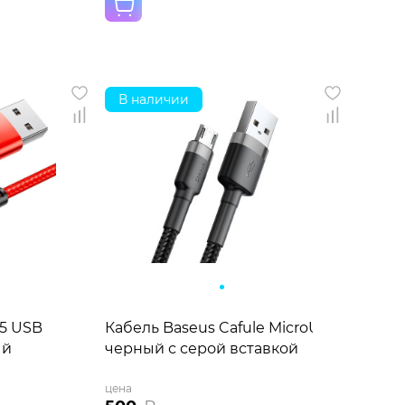
В наличии
85 USB
Кабель Baseus Cafule MicroUSB to USB 
ый
черный с серой вставкой
цена