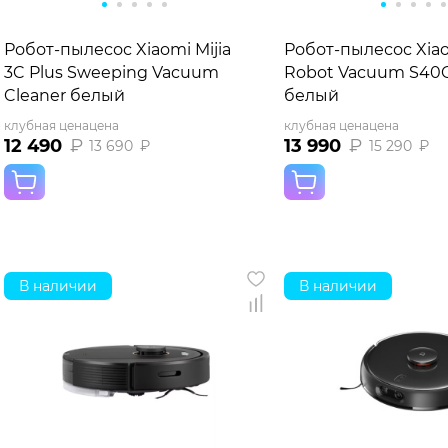
Робот-пылесос Xiaomi Mijia
Робот-пылесос Xia
3C Plus Sweeping Vacuum
Robot Vacuum S40C 
Cleaner белый
белый
клубная цена
цена
клубная цена
цена
12 490
₽
13 990
₽
13 690
₽
15 290
₽
В наличии
В наличии