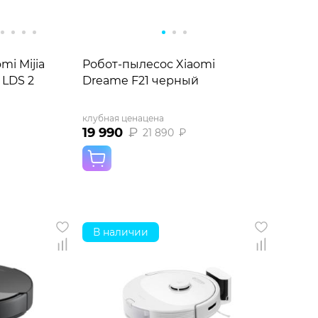
mi Mijia
Робот-пылесос Xiaomi
LDS 2
Dreame F21 черный
клубная цена
цена
19 990
₽
21 890
₽
В наличии