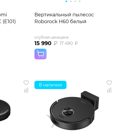
omi
Вертикальный пылесос
(E101)
Roborock H60 белый
клубная цена
цена
15 990
₽
17 490
₽
В наличии