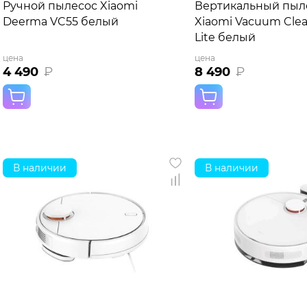
Ручной пылесос Xiaomi
Вертикальный пыл
Deerma VC55 белый
Xiaomi Vacuum Cle
Lite белый
цена
цена
4 490
₽
8 490
₽
В наличии
В наличии