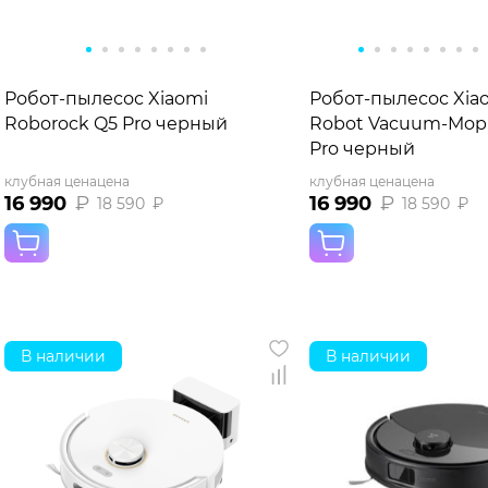
Робот-пылесос Xiaomi
Робот-пылесос Xiao
Roborock Q5 Pro черный
Robot Vacuum-Mop 
Pro черный
клубная цена
цена
клубная цена
цена
16 990
₽
16 990
₽
18 590
₽
18 590
₽
В наличии
В наличии