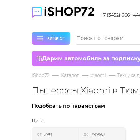
+7 (3452) 666‒44
Каталог
Дарим автомобиль за подписк
iShop72
Каталог
Xiaomi
Техника д
Пылесосы Xiaomi в Тю
Подобрать по параметрам
Цена
от
до