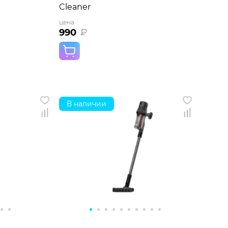
Cleaner
цена
990
₽
В наличии