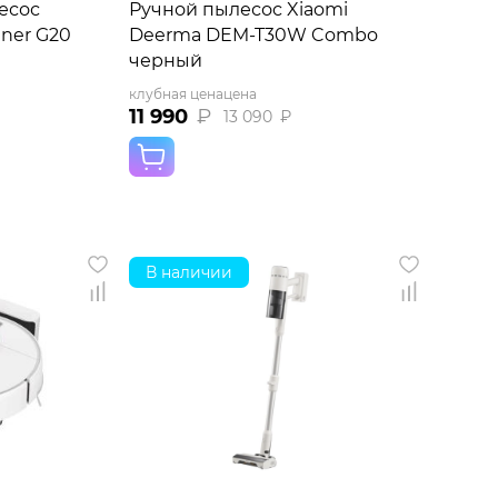
есос
Ручной пылесос Xiaomi
aner G20
Deerma DEM-T30W Combo
черный
клубная цена
цена
11 990
₽
13 090
₽
В наличии