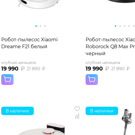
Робот-пылесос Xiaomi
Робот-пылесос Xia
Dreame F21 белый
Roborock Q8 Max Pr
черный
клубная цена
цена
клубная цена
цена
19 990
₽
19 990
₽
21 890
₽
21 890
₽
В наличии
В наличии