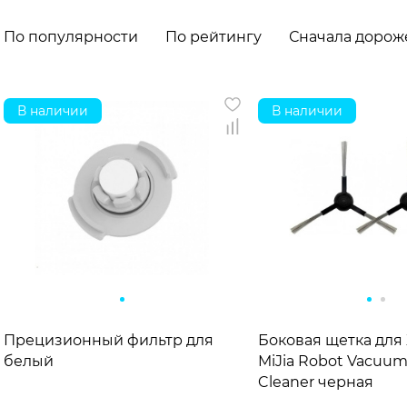
По популярности
По рейтингу
Сначала дорож
В наличии
В наличии
Прецизионный фильтр для Xiaomi Mijia Robot Vacuu
Боковая щетка для 
белый
MiJia Robot Vacuu
Cleaner черная