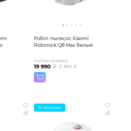
omi
Робот-пылесос Xiaomi
o
Roborock Q8 Max белый
клубная цена
цена
19 990
₽
21 890
₽
В наличии