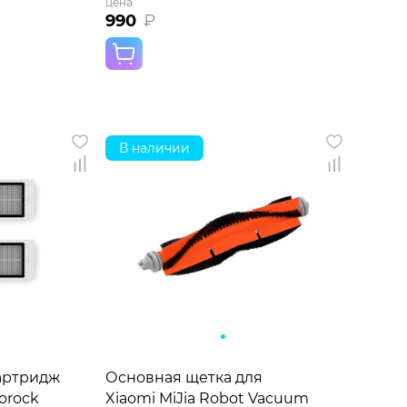
цена
990
₽
В наличии
артридж
Основная щетка для
orock
Xiaomi MiJia Robot Vacuum