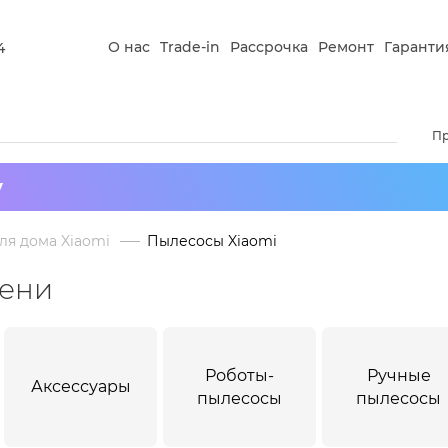
О нас
Trade-in
Рассрочка
Ремонт
Гаранти
4
П
у
ля дома Xiaomi
Пылесосы Xiaomi
мени
Роботы-
Ручные
Аксессуары
пылесосы
пылесосы