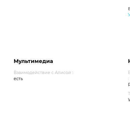
Мультимедиа
Взаимодействие с Алисой :
есть
: