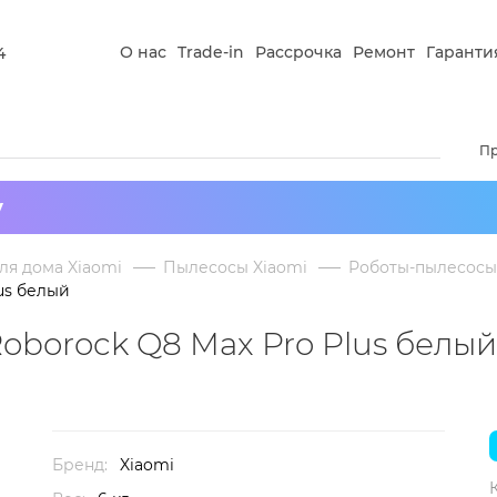
О нас
Trade-in
Рассрочка
Ремонт
Гаранти
4
П
у
ля дома Xiaomi
Пылесосы Xiaomi
Роботы-пылесосы
us белый
Чтобы к
oborock Q8 Max Pro Plus белый
зареги
оплати
доставк
Подроб
Бренд:
Xiaomi