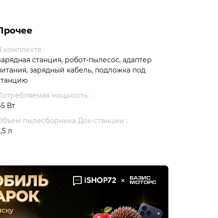
Прочее
В комплекте :
Зарядная станция, робот-пылесос, адаптер
питания, зарядный кабель, подложка под
станцию
Потребляемая мощность :
45 Вт
Объем пылесборника Док-станции :
,5 л