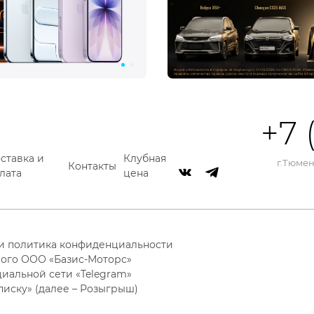
+7 
ставка и
Клубная
г.Тюмень
Контакты
лата
цена
 и политика конфиденциальности
ого ООО «Базис-Моторс»
циальной сети «Telegram»
писку» (далее – Розыгрыш)