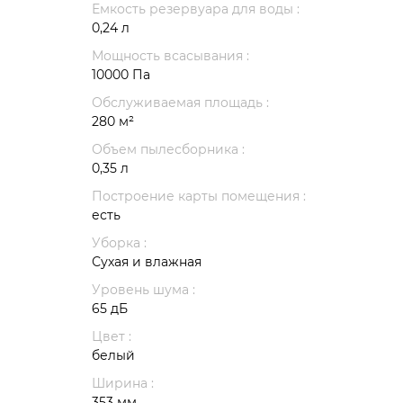
Емкость резервуара для воды :
0,24 л
Мощность всасывания :
10000 Па
Обслуживаемая площадь :
280 м²
Объем пылесборника :
0,35 л
Построение карты помещения :
есть
Уборка :
Сухая и влажная
Уровень шума :
65 дБ
Цвет :
белый
Ширина :
353 мм