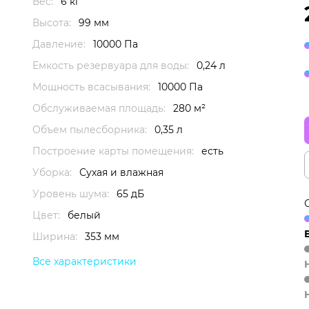
Вес:
6 кг
Высота:
99 мм
Давление:
10000 Па
Емкость резервуара для воды:
0,24 л
Мощность всасывания:
10000 Па
Обслуживаемая площадь:
280 м²
Объем пылесборника:
0,35 л
Построение карты помещения:
есть
Уборка:
Сухая и влажная
Уровень шума:
65 дБ
Цвет:
белый
Ширина:
353 мм
Все характеристики