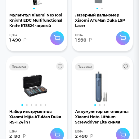
Мультитул Xiaomi NexTool
Лазерный дальномер
Knight EDC Multifunctional
Xiaomi ATuMan Duka LSP
Knife KT5524 черный
Laser
ЦЕНА
ЦЕНА
1 490
₽
1 990
₽
Под заказ
Под заказ
Набор инструментов
Аккумуляторная отвертка
Xiaomi Mijia ATuMan Duka
Xiaomi Hoto Lithium
RS-1 24 in 1
Screwdriver Lite синяя
ЦЕНА
ЦЕНА
2 190
₽
2 490
₽