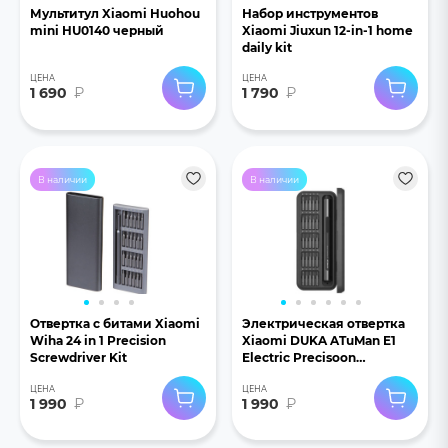
Мультитул Xiaomi Huohou
Набор инструментов
mini HU0140 черный
Xiaomi Jiuxun 12-in-1 home
daily kit
ЦЕНА
ЦЕНА
1 690
₽
1 790
₽
В наличии
В наличии
Отвертка с битами Xiaomi
Электрическая отвертка
Wiha 24 in 1 Precision
Xiaomi DUKA ATuMan E1
Screwdriver Kit
Electric Precisoon
Screwdriver Set
ЦЕНА
ЦЕНА
1 990
₽
1 990
₽