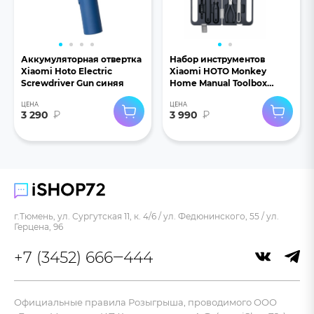
Аккумуляторная отвертка
Набор инструментов
Xiaomi Hoto Electric
Xiaomi HOTO Monkey
Screwdriver Gun синяя
Home Manual Toolbox
(QWSGJ002)
ЦЕНА
ЦЕНА
3 290
₽
3 990
₽
г.Тюмень, ул. Сургутская 11, к. 4/6 / ул. Федюнинского, 55 / ул.
Герцена, 96
+7 (3452) 666‒444
Официальные правила Розыгрыша, проводимого ООО