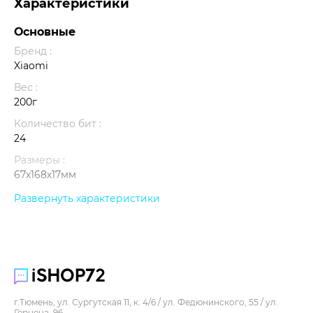
Характеристики
Основные
Бренд :
Xiaomi
Вес :
200г
Количество бит :
24
Размеры :
67х168х17мм
Развернуть характеристики
Прочее
Упаковка :
кейс
г.Тюмень, ул. Сургутская 11, к. 4/6 / ул. Федюнинского, 55 / ул.
Герцена, 96