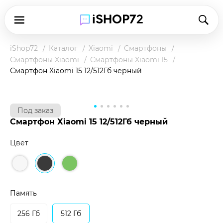
iShop72
Каталог
Xiaomi
Смартфоны
Смартфоны Xiaomi
Смартфоны Xiaomi 15
Смартфон Хiaomi 15 12/512Гб черный
Под заказ
Смартфон Хiaomi 15 12/512Гб черный
Цвет
Чтобы купить товар по клубной цене,
зарегистрируйтесь в программе и оплатите
наличными в магазине или при доставке.
Память
Подробнее о клубной цене
256 Гб
512 Гб