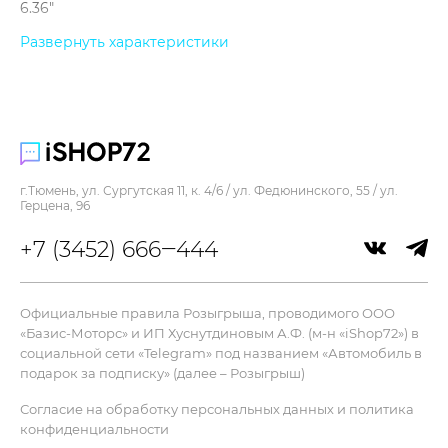
6.36"
Количество ядер процессора :
Развернуть характеристики
8
Объем оперативной памяти :
12 Гб
Операционная система :
Android
г.Тюмень, ул. Сургутская 11, к. 4/6 / ул. Федюнинского, 55 / ул.
Память :
Герцена, 96
512 Гб
+7 (3452) 666‒444
Процессор :
Snapdragon 8 Elite
Цвет :
Официальные правила Розыгрыша, проводимого ООО
черный
«Базис-Моторс» и ИП Хуснутдиновым А.Ф. (м-н «iShop72») в
Частота процессора :
социальной сети «Telegram» под названием «Автомобиль в
4.32 ГГц
подарок за подписку» (далее – Розыгрыш)
Ширина :
Согласие на обработку персональных данных и политика
71.2 мм
конфиденциальности