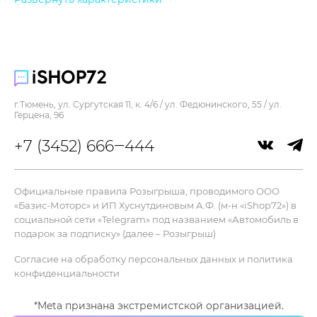
128 Гб
Процессор :
M3
Цвет :
голубой
г.Тюмень, ул. Сургутская 11, к. 4/6 / ул. Федюнинского, 55 / ул.
Ширина :
Герцена, 96
214,9 мм
+7 (3452) 666‒444
Дисплей
Яркость :
600 нит
Официальные правила Розыгрыша, проводимого ООО
«Базис-Моторс» и ИП Хуснутдиновым А.Ф. (м-н «iShop72») в
Разрешение :
социальной сети «Telegram» под названием «Автомобиль в
2732 x 2048
подарок за подписку» (далее – Розыгрыш)
Плотность пикселей на дюйм :
Согласие на обработку персональных данных и политика
264 пикс/дюйм
конфиденциальности
Покрытие дисплея :
олеофобное (устойчивое к появлению следов от
*Meta признана экстремистской организацией.
пальцев)