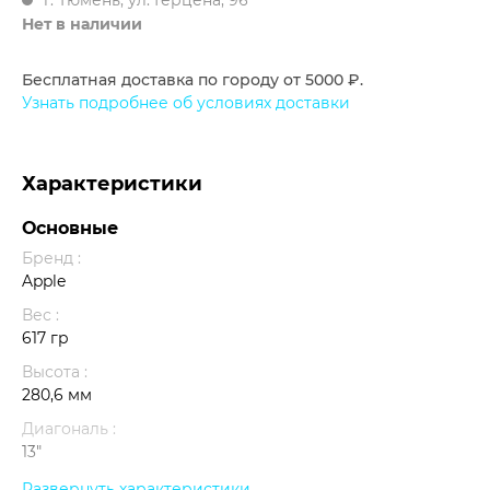
г. Тюмень, ул. Герцена, 96
Нет в наличии
Бесплатная доставка по городу от 5000 ₽.
Узнать подробнее об условиях доставки
Характеристики
Основные
Бренд :
Apple
Вес :
617 гр
Высота :
280,6 мм
Диагональ :
13"
Память :
Развернуть характеристики