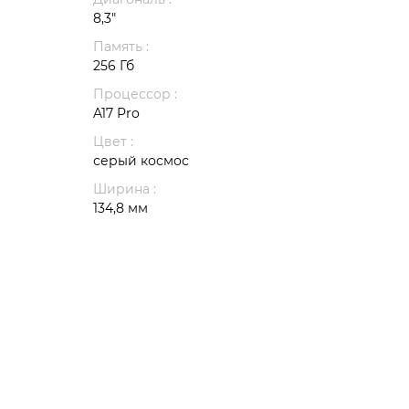
8,3"
Память :
256 Гб
Процессор :
A17 Pro
Цвет :
серый космос
Ширина :
134,8 мм