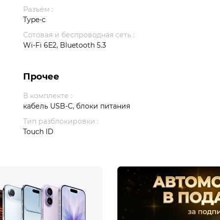
Разъём :
Type-c
Сотовая и беспроводная сеть :
Wi-Fi 6E2, Bluetooth 5.3
Прочее
В комплекте :
кабель USB-C, блоки питания
Тип разблокировки :
Touch ID