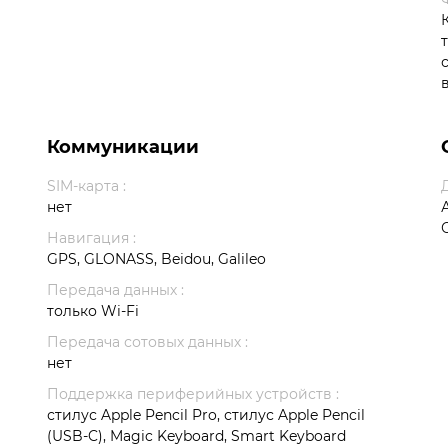
Коммуникации
SIM-карта :
нет
Навигация :
GPS, GLONASS, Beidou, Galileo
Передача данных :
только Wi-Fi
Передача сотовых данных :
нет
Поддержка периферийных устройств :
стилус Apple Pencil Pro, стилус Apple Pencil
(USB‑C), Magic Keyboard, Smart Keyboard