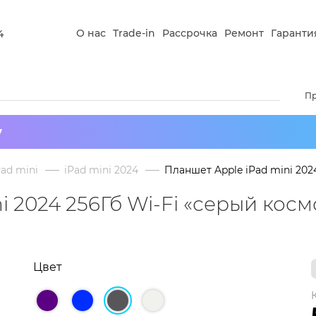
О нас
Trade-in
Рассрочка
Ремонт
Гаранти
4
П
у
Pad mini
iPad mini 2024
Планшет Apple iPad mini 202
Чтобы к
i 2024 256Гб Wi-Fi «серый косм
зареги
оплати
доставк
Подроб
Цвет