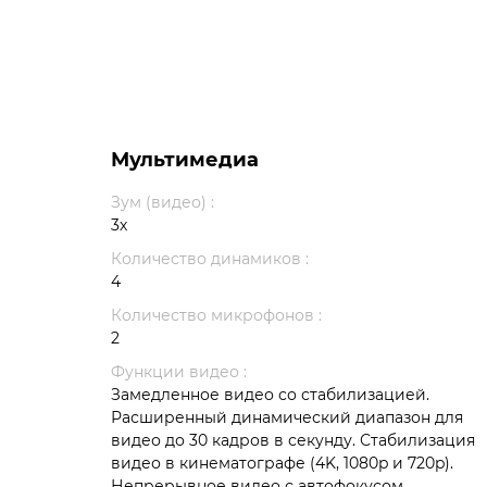
Мультимедиа
Зум (видео) :
3х
Количество динамиков :
4
Количество микрофонов :
2
Функции видео :
Замедленное видео со стабилизацией.
Расширенный динамический диапазон для
видео до 30 кадров в секунду. Стабилизация
видео в кинематографе (4K, 1080p и 720p).
Непрерывное видео с автофокусом.