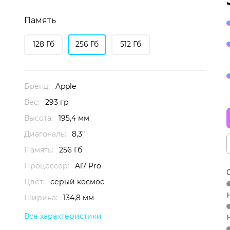
Память
128 Гб
256 Гб
512 Гб
Бренд:
Apple
Вес:
293 гр
Высота:
195,4 мм
Диагональ:
8,3"
Память:
256 Гб
Процессор:
A17 Pro
Цвет:
серый космос
Ширина:
134,8 мм
Все характеристики