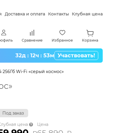
я
Доставка и оплата
Контакты
Клубная цена
рофиль
Сравнение
Избранное
Корзина
32д : 12ч : 53м
Участвовать!
4 256Гб Wi-Fi «серый космос»
упить товар по клубной цене,
ос»
стрируйтесь в программе и
те наличными в магазине или при
е.
нее о клубной цене
Под заказ
Клубная цена
Цена
59 990
65 890