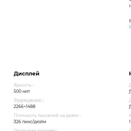
Дисплей
Яркость :
500 нит
ƒ
Разрешение :
2266×1488
ƒ
Плотность пикселей на дюйм :
326 пикс/дюйм
1
Покрытие дисплея :