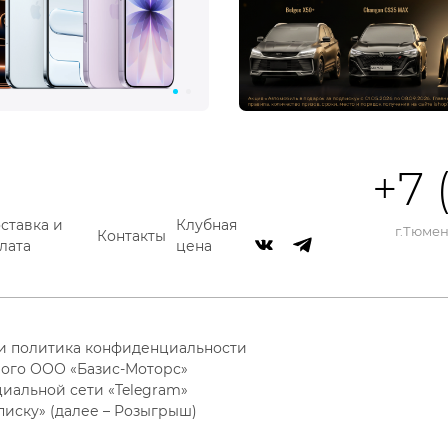
+7 
ставка и
Клубная
г.Тюмень
Контакты
лата
цена
 и политика конфиденциальности
ого ООО «Базис-Моторс»
циальной сети «Telegram»
писку» (далее – Розыгрыш)