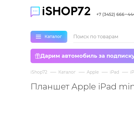
+7 (3452) 666‒44
Каталог
Дарим автомобиль за подписк
iShop72
Каталог
Apple
iPad
i
Планшет Apple iPad min