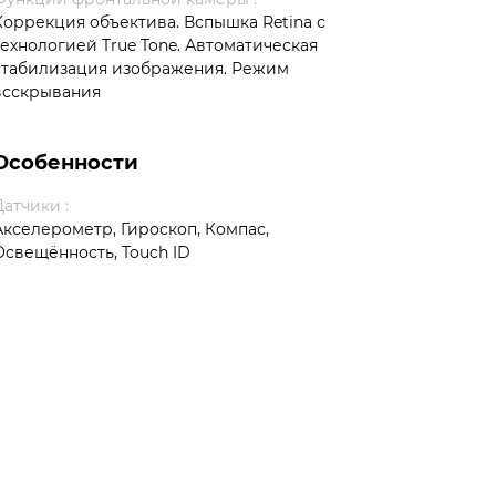
Коррекция объектива. Вспышка Retina с
технологией True Tone. Автоматическая
стабилизация изображения. Режим
всскрывания
Особенности
Датчики :
Акселерометр, Гироскоп, Компас,
Освещённость, Touch ID