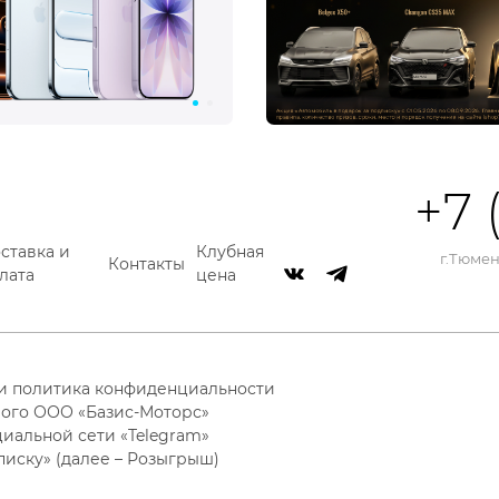
+7 
ставка и
Клубная
г.Тюмень
Контакты
лата
цена
 и политика конфиденциальности
ого ООО «Базис-Моторс»
циальной сети «Telegram»
писку» (далее – Розыгрыш)