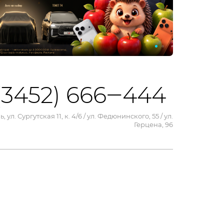
(3452) 666‒444
, ул. Сургутская 11, к. 4/6 / ул. Федюнинского, 55 / ул.
Герцена, 96