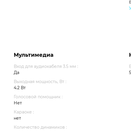
Мультимедиа
Вход для аудиокабеля 3.5 мм :
Да
5
Выходная мощность, Вт :
4.2 Вт
Голосовой помощник :
Нет
Караоке :
нет
Количество динамиков :