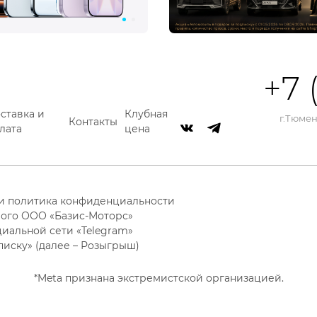
+7 
ставка и
Клубная
г.Тюмень
Контакты
лата
цена
 и политика конфиденциальности
ого ООО «Базис-Моторс»
циальной сети «Telegram»
писку» (далее – Розыгрыш)
*Meta признана экстремистской организацией.
айлы и другие аналогичные технологии. Пользуясь данным 
в использования этих технологий.