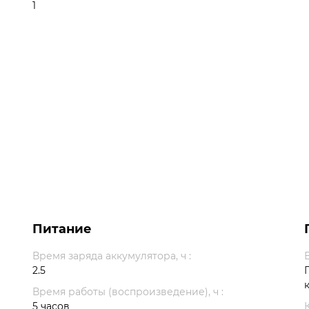
1
Питание
Время заряда аккумулятора, ч :
2.5
Время работы (воспроизведение), ч :
5 часов