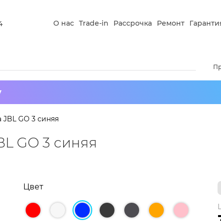
О нас
Trade-in
Рассрочка
Ремонт
Гаранти
4
П
у
 JBL GO 3 синяя
BL GO 3 синяя
Цвет