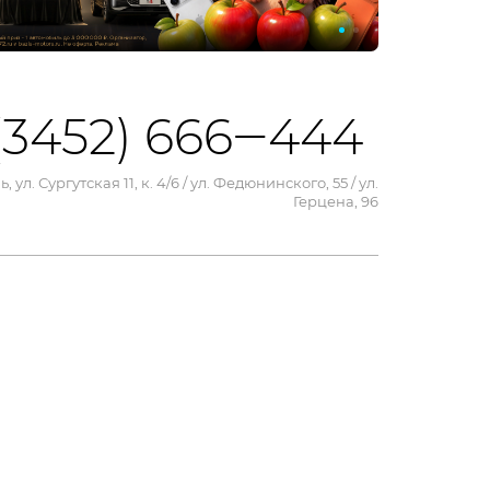
(3452) 666‒444
, ул. Сургутская 11, к. 4/6 / ул. Федюнинского, 55 / ул.
Герцена, 96
сайтом,
Ok