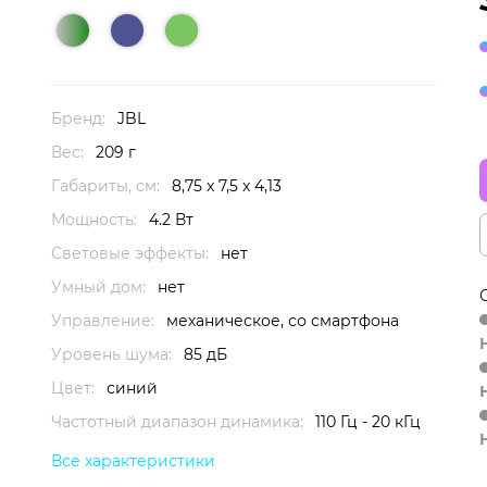
Бренд:
JBL
Вес:
209 г
Габариты, см:
8,75 x 7,5 x 4,13
Мощность:
4.2 Вт
Световые эффекты:
нет
Умный дом:
нет
Управление:
механическое, со смартфона
Уровень шума:
85 дБ
Цвет:
синий
Частотный диапазон динамика:
110 Гц - 20 кГц
Все характеристики