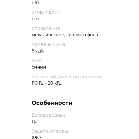
нет
Умный дом :
нет
Управление :
механическое, со смартфона
Уровень шума :
85 дБ
Цвет :
синий
Частотный диапазон динамика :
110 Гц - 20 кГц
Особенности
Беспроводные :
Да
Защита от воды :
IP67