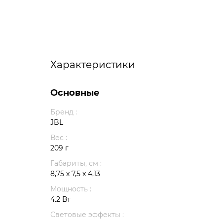
Характеристики
Основные
Бренд :
JBL
Вес :
209 г
Габариты, см :
8,75 x 7,5 x 4,13
Мощность :
4.2 Вт
Световые эффекты :