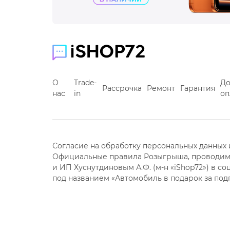
О
Trade-
До
Рассрочка
Ремонт
Гарантия
нас
in
оп
Согласие на обработку персональных данных
Официальные правила Розыгрыша, проводим
и ИП Хуснутдиновым А.Ф. (м-н «iShop72») в со
под названием «Автомобиль в подарок за под
Мы используем cookie-ф
Вы не возражаете проти