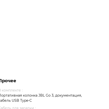
Прочее
В комплекте :
Портативная колонка JBL Go 3, документация,
кабель USB Type-C
Кабель для зарядки :