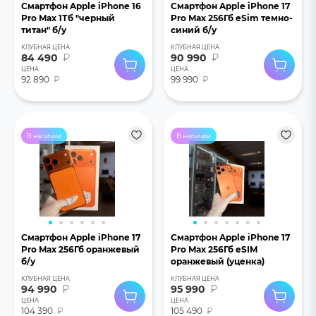
Смартфон Apple iPhone 16
Смартфон Apple iPhone 17
Pro Max 1Тб "черный
Pro Max 256Гб eSim темно-
титан" б/у
синий б/у
КЛУБНАЯ ЦЕНА
КЛУБНАЯ ЦЕНА
84 490
₽
90 990
₽
ЦЕНА
ЦЕНА
92 890
₽
99 990
₽
В наличии
В наличии
Смартфон Apple iPhone 17
Смартфон Apple iPhone 17
Pro Max 256Гб оранжевый
Pro Max 256Гб eSIM
б/у
оранжевый (уценка)
КЛУБНАЯ ЦЕНА
КЛУБНАЯ ЦЕНА
94 990
₽
95 990
₽
ЦЕНА
ЦЕНА
104 390
₽
105 490
₽