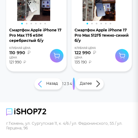
Смартфон Apple iPhone 17
Смартфон Apple iPhone 17
Pro Max 1Тб eSIM
Pro Max 512Гб темно-синий
серебристый б/у
б/у
КЛУБНАЯ ЦЕНА
КЛУБНАЯ ЦЕНА
110 990
₽
122 990
₽
ЦЕНА
ЦЕНА
121 990
₽
135 190
₽
Назад
Далее
1
2
3
4
5
г.Тюмень, ул. Сургутская 11, к. 4/6 / ул. Федюнинского, 55 / ул.
Герцена, 96