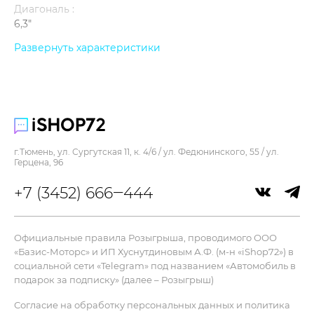
Диагональ :
6,3"
Контрастность :
Развернуть характеристики
2 000 000:1
Память :
256 Гб
Процессор :
A19
г.Тюмень, ул. Сургутская 11, к. 4/6 / ул. Федюнинского, 55 / ул.
Цвет :
Герцена, 96
черный
+7 (3452) 666‒444
Ширина :
71,5 мм
Дисплей
Официальные правила Розыгрыша, проводимого ООО
«Базис-Моторс» и ИП Хуснутдиновым А.Ф. (м-н «iShop72») в
Яркость :
социальной сети «Telegram» под названием «Автомобиль в
3000 нит
подарок за подписку» (далее – Розыгрыш)
Разрешение :
Согласие на обработку персональных данных и политика
2622х1206