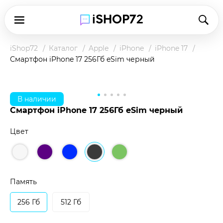
iShop72
Каталог
Apple
iPhone
iPhone 17
Смартфон iPhone 17 256Гб eSim черный
В наличии
Смартфон iPhone 17 256Гб eSim черный
Цвет
Чтобы купить товар по клубной цене,
зарегистрируйтесь в программе и оплатите
наличными в магазине или при доставке.
Память
Подробнее о клубной цене
256 Гб
512 Гб