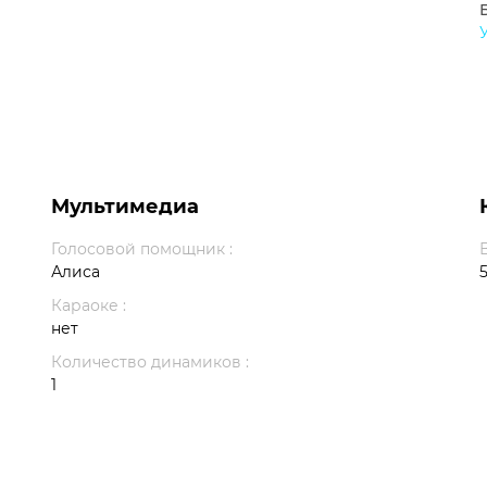
Мультимедиа
Голосовой помощник :
Алиса
5
Караоке :
нет
Количество динамиков :
1