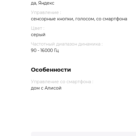
да, Яндекс
Управление :
сенсорные кнопки, голосом, со смартфона
Цвет :
серый
Частотный диапазон динамика :
90 - 16000 Гц
Особенности
Управление со смартфона :
дом с Алисой