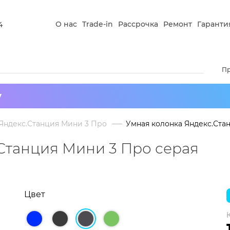
О нас
Trade-in
Рассрочка
Ремонт
Гаранти
4
П
у
Яндекс.Станция Мини 3 Про
Умная колонка Яндекс.Ста
Чтобы к
Станция Мини 3 Про серая
зареги
оплати
доставк
Подроб
Цвет