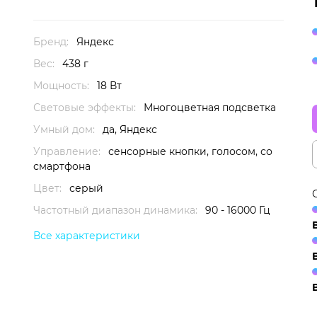
Бренд:
Яндекс
Вес:
438 г
Мощность:
18 Вт
Световые эффекты:
Многоцветная подсветка
Умный дом:
да, Яндекс
Управление:
сенсорные кнопки, голосом, со
смартфона
Цвет:
серый
Частотный диапазон динамика:
90 - 16000 Гц
Все характеристики