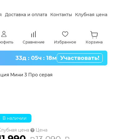
я
Доставка и оплата
Контакты
Клубная цена
рофиль
Сравнение
Избранное
Корзина
33д : 05ч : 18м
Участвовать!
нция Мини 3 Про серая
упить товар по клубной цене,
стрируйтесь в программе и
те наличными в магазине или при
е.
нее о клубной цене
В наличии
Клубная цена
Цена
11 990
13 090