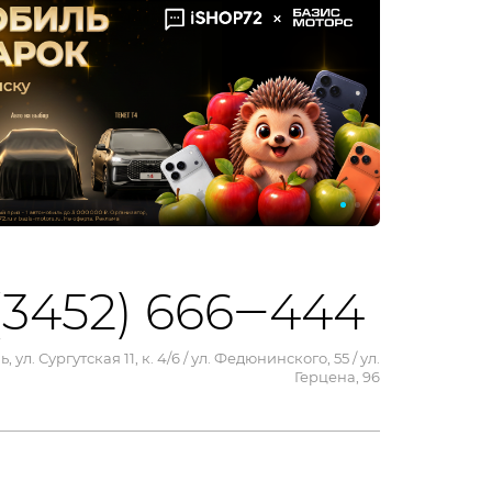
(3452) 666‒444
, ул. Сургутская 11, к. 4/6 / ул. Федюнинского, 55 / ул.
Герцена, 96