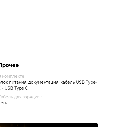
Прочее
В комплекте :
блок питания, документация, кабель USB Type-
C - USB Type C
Кабель для зарядки :
есть