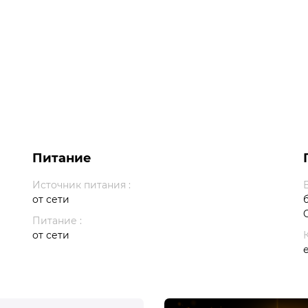
Питание
Источник питания :
от сети
Питание :
от сети