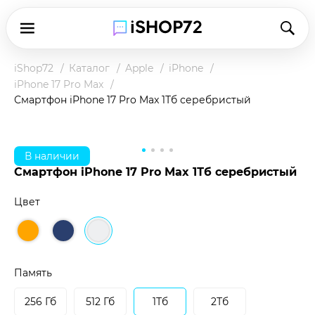
iShop72
Каталог
Apple
iPhone
iPhone 17 Pro Max
Смартфон iPhone 17 Pro Max 1Тб серебристый
В наличии
Смартфон iPhone 17 Pro Max 1Тб серебристый
Цвет
Чтобы купить товар по клубной цене,
зарегистрируйтесь в программе и оплатите
наличными в магазине или при доставке.
Память
Подробнее о клубной цене
256 Гб
512 Гб
1Тб
2Тб