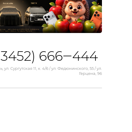
(3452) 666‒444
, ул. Сургутская 11, к. 4/6 / ул. Федюнинского, 55 / ул.
Герцена, 96