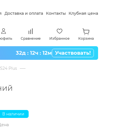
я
Доставка и оплата
Контакты
Клубная цена
рофиль
Сравнение
Избранное
Корзина
32д : 12ч : 12м
Участвовать!
 S24 Plus
ний
В наличии
Цена