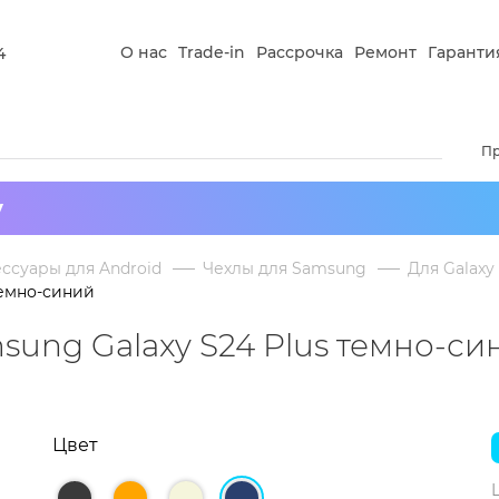
О нас
Trade-in
Рассрочка
Ремонт
Гаранти
4
П
у
ссуары для Android
Чехлы для Samsung
Для Galaxy
темно-синий
sung Galaxy S24 Plus темно-си
Цвет