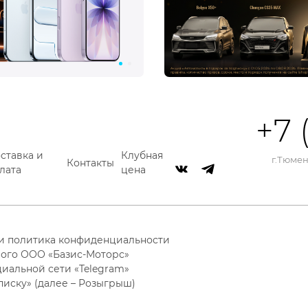
+7 
ставка и
Клубная
г.Тюмень
Контакты
лата
цена
 и политика конфиденциальности
ого ООО «Базис-Моторс»
циальной сети «Telegram»
писку» (далее – Розыгрыш)