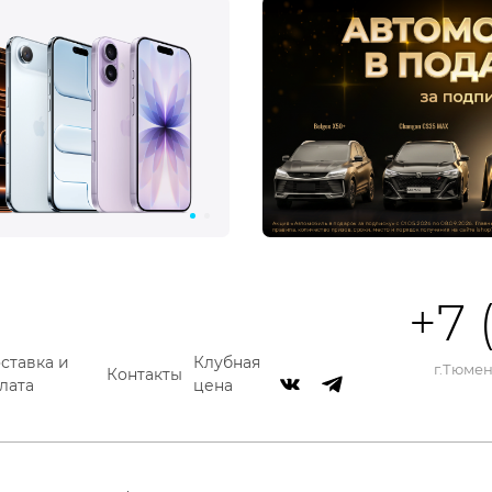
+7 
ставка и
Клубная
г.Тюмень
Контакты
лата
цена