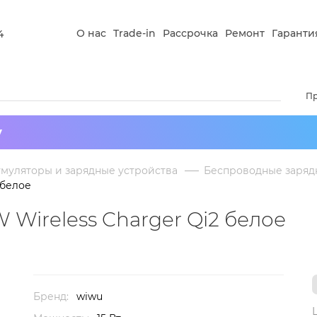
О нас
Trade-in
Рассрочка
Ремонт
Гаранти
4
П
у
умуляторы и зарядные устройства
Беспроводные заряд
 белое
 Wireless Charger Qi2 белое
Бренд:
wiwu