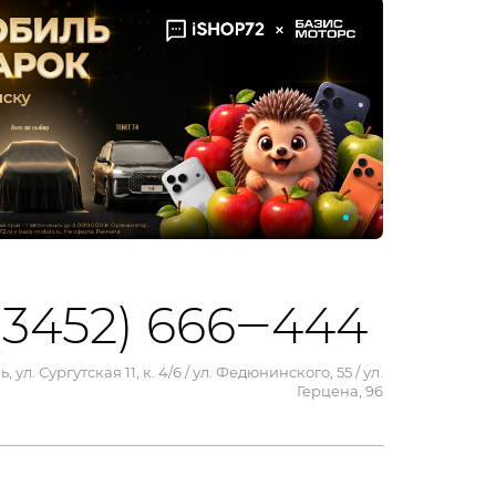
(3452) 666‒444
, ул. Сургутская 11, к. 4/6 / ул. Федюнинского, 55 / ул.
Герцена, 96