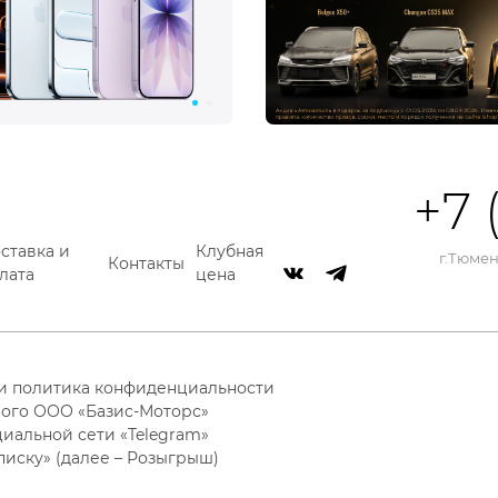
+7 
ставка и
Клубная
г.Тюмень
Контакты
лата
цена
 и политика конфиденциальности
ого ООО «Базис-Моторс»
циальной сети «Telegram»
писку» (далее – Розыгрыш)