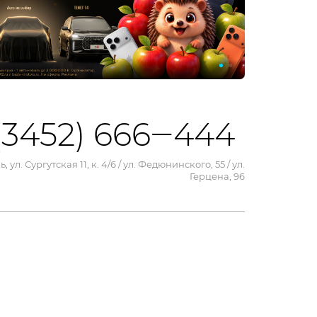
(3452) 666‒444
, ул. Сургутская 11, к. 4/6 / ул. Федюнинского, 55 / ул.
Герцена, 96