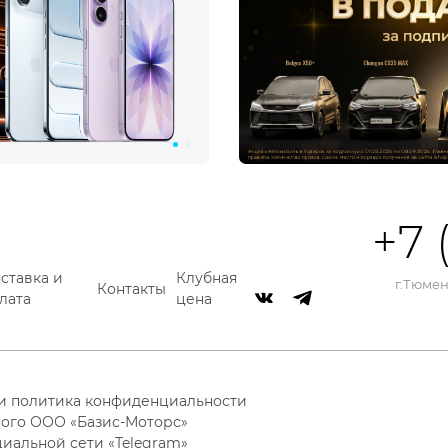
+7 
ставка и
Клубная
г.Тюмень
Контакты
лата
цена
 и политика конфиденциальности
ого ООО «Базис-Моторс»
циальной сети «Telegram»