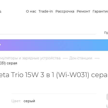
О нас
Trade-in
Рассрочка
Ремонт
Гаранти
4
П
у
умуляторы и зарядные устройства
Док-станции
031) серая
a Trio 15W 3 в 1 (Wi-W031) сер
Цвет:
серый