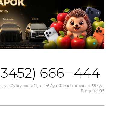
(3452) 666‒444
, ул. Сургутская 11, к. 4/6 / ул. Федюнинского, 55 / ул.
Герцена, 96