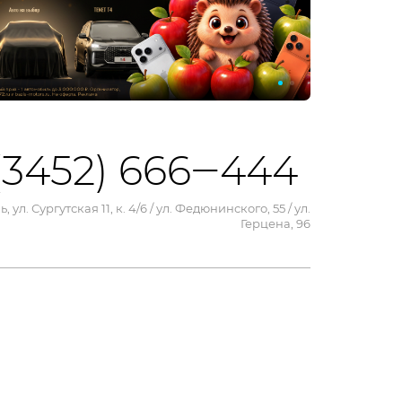
(3452) 666‒444
, ул. Сургутская 11, к. 4/6 / ул. Федюнинского, 55 / ул.
Герцена, 96