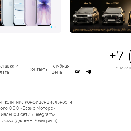
+7 
ставка и
Клубная
г.Тюмень
Контакты
лата
цена
 и политика конфиденциальности
ого ООО «Базис-Моторс»
циальной сети «Telegram»
писку» (далее – Розыгрыш)