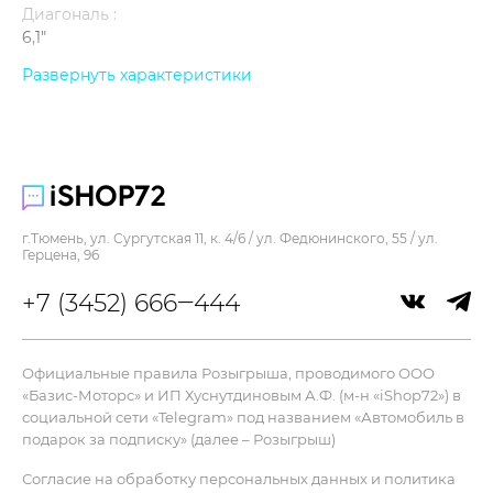
Диагональ :
6,1"
Контрастность :
Развернуть характеристики
2000000:1
Память :
256 Гб
Процессор :
A18
г.Тюмень, ул. Сургутская 11, к. 4/6 / ул. Федюнинского, 55 / ул.
Цвет :
Герцена, 96
черный
+7 (3452) 666‒444
Ширина :
71,6 мм
Дисплей
Официальные правила Розыгрыша, проводимого ООО
«Базис-Моторс» и ИП Хуснутдиновым А.Ф. (м-н «iShop72») в
Яркость :
социальной сети «Telegram» под названием «Автомобиль в
2000 кд/м²
подарок за подписку» (далее – Розыгрыш)
Разрешение :
Согласие на обработку персональных данных и политика
2556x1179