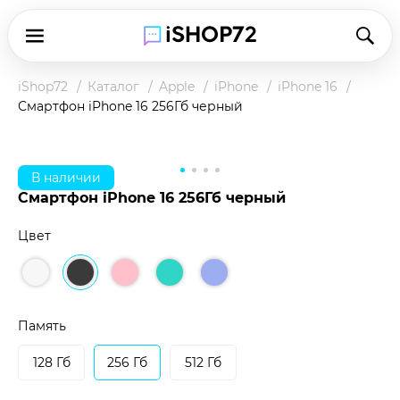
iShop72
Каталог
Apple
iPhone
iPhone 16
Смартфон iPhone 16 256Гб черный
В наличии
Смартфон iPhone 16 256Гб черный
Цвет
Чтобы купить товар по клубной цене,
зарегистрируйтесь в программе и оплатите
наличными в магазине или при доставке.
Память
Подробнее о клубной цене
128 Гб
256 Гб
512 Гб