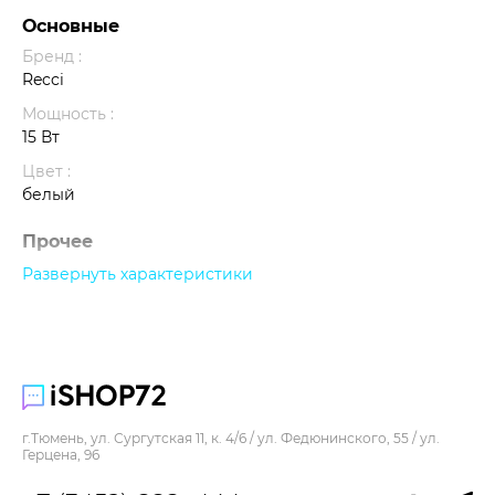
Основные
Бренд :
Recci
Мощность :
15 Вт
Цвет :
белый
Прочее
В комплекте :
Развернуть характеристики
Беспроводное зарядное устройство; Инструкция.
г.Тюмень, ул. Сургутская 11, к. 4/6 / ул. Федюнинского, 55 / ул.
Герцена, 96