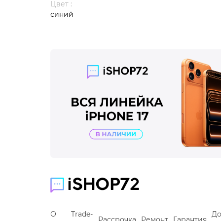
Цвет :
синий
О
Trade-
До
Рассрочка
Ремонт
Гарантия