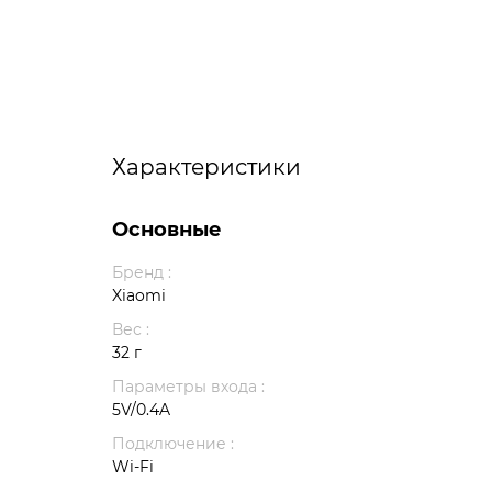
Характеристики
Основные
Бренд :
Xiaomi
Вес :
32 г
Параметры входа :
5V/0.4A
Подключение :
Wi-Fi