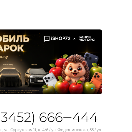
(3452) 666‒444
, ул. Сургутская 11, к. 4/6 / ул. Федюнинского, 55 / ул.