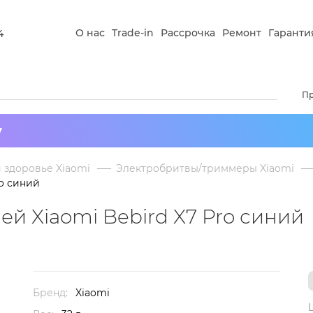
О нас
Trade-in
Рассрочка
Ремонт
Гаранти
4
П
у
и здоровье Xiaomi
Электробритвы/триммеры Xiaomi
ro синий
й Xiaomi Bebird X7 Pro синий
Бренд:
Xiaomi