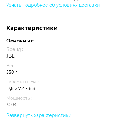
Узнать подробнее об условиях доставки
Характеристики
Основные
Бренд :
JBL
Вес :
550 г
Габариты, см :
17,8 x 7.2 x 6.8
Мощность :
30 Вт
Световые эффекты :
Развернуть характеристики
нет
Умный дом :
нет