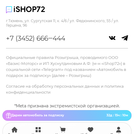
Управление :
Со смартфона, вручную
г.Тюмень, ул. Сургутская 11, к. 4/6 / ул. Федюнинского, 55 / ул.
Уровень шума :
Герцена, 96
80 дБ
+7 (3452) 666‒444
Цвет :
красный
Частотный диапазон динамика :
Официальные правила Розыгрыша, проводимого ООО
63 Гц - 20 кГц
«Базис-Моторс» и ИП Хуснутдиновым А.Ф. (м-н «iShop72») в
социальной сети «Telegram» под названием «Автомобиль в
Мультимедиа
подарок за подписку» (далее – Розыгрыш)
Выходная мощность, Вт :
Согласие на обработку персональных данных и политика
30 Вт
конфиденциальности
Голосовой помощник :
Нет
*Meta признана экстремистской организацией.
Караоке :
Дарим автомобиль за подписку
32д : 15ч : 10м
нет
Количество динамиков :
2