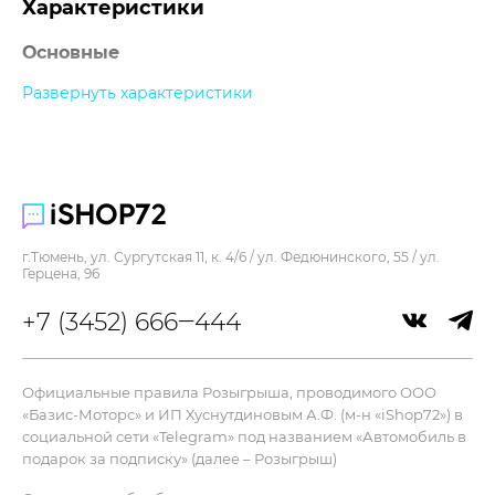
Характеристики
Основные
Развернуть характеристики
Прочее
г.Тюмень, ул. Сургутская 11, к. 4/6 / ул. Федюнинского, 55 / ул.
Герцена, 96
+7 (3452) 666‒444
Официальные правила Розыгрыша, проводимого ООО
«Базис-Моторс» и ИП Хуснутдиновым А.Ф. (м-н «iShop72») в
социальной сети «Telegram» под названием «Автомобиль в
подарок за подписку» (далее – Розыгрыш)