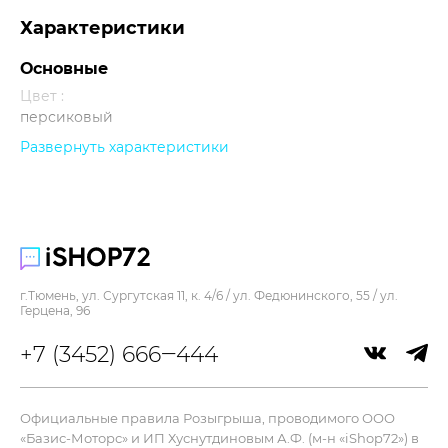
Характеристики
Основные
Цвет :
персиковый
Развернуть характеристики
Прочее
г.Тюмень, ул. Сургутская 11, к. 4/6 / ул. Федюнинского, 55 / ул.
Герцена, 96
+7 (3452) 666‒444
Официальные правила Розыгрыша, проводимого ООО
«Базис-Моторс» и ИП Хуснутдиновым А.Ф. (м-н «iShop72») в