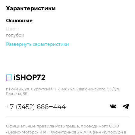
Характеристики
Основные
Цвет :
голубой
Развернуть характеристики
Прочее
г.Тюмень, ул. Сургутская 11, к. 4/6 / ул. Федюнинского, 55 / ул.
Герцена, 96
+7 (3452) 666‒444
Официальные правила Розыгрыша, проводимого ООО
«Базис-Моторс» и ИП Хуснутдиновым А.Ф. (м-н «iShop72») в