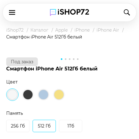
iShop72
Каталог
Apple
iPhone
iPhone Air
Смартфон iPhone Air 512Гб белый
Под заказ
Смартфон iPhone Air 512Гб белый
Цвет
Чтобы купить товар по клубной цене,
зарегистрируйтесь в программе и оплатите
наличными в магазине или при доставке.
Память
Подробнее о клубной цене
256 Гб
512 Гб
1Тб