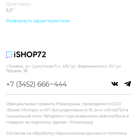
Диагональ :
6,5''
Контрастность :
Развернуть характеристики
2 000 000:1
Память :
512 Гб
Процессор :
A19 Pro
г.Тюмень, ул. Сургутская 11, к. 4/6 / ул. Федюнинского, 55 / ул.
Цвет :
Герцена, 96
белый
+7 (3452) 666‒444
Ширина :
74,7 мм
Дисплей
Официальные правила Розыгрыша, проводимого ООО
«Базис-Моторс» и ИП Хуснутдиновым А.Ф. (м-н «iShop72») в
Яркость :
социальной сети «Telegram» под названием «Автомобиль в
3000 нит
подарок за подписку» (далее – Розыгрыш)
Разрешение :
Согласие на обработку персональных данных и политика
2736 x 1260