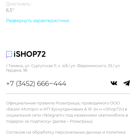
Диагональ :
6,5''
Контрастность :
Развернуть характеристики
2 000 000:1
Память :
512 Гб
Процессор :
A19 Pro
г.Тюмень, ул. Сургутская 11, к. 4/6 / ул. Федюнинского, 55 / ул.
Цвет :
Герцена, 96
светло-золотой
+7 (3452) 666‒444
Ширина :
74,7 мм
Дисплей
Официальные правила Розыгрыша, проводимого ООО
«Базис-Моторс» и ИП Хуснутдиновым А.Ф. (м-н «iShop72») в
Яркость :
социальной сети «Telegram» под названием «Автомобиль в
3000 нит
подарок за подписку» (далее – Розыгрыш)
Разрешение :
Согласие на обработку персональных данных и политика
2736 x 1260