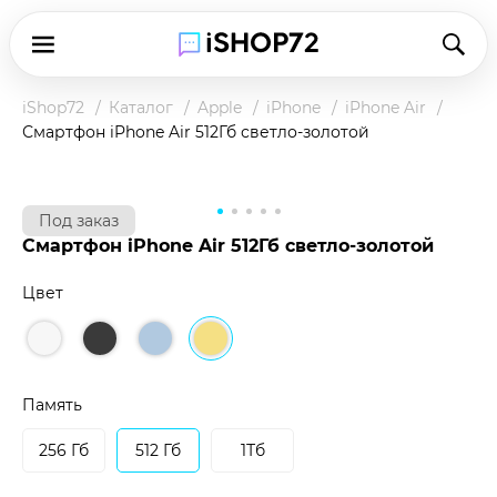
iShop72
Каталог
Apple
iPhone
iPhone Air
Смартфон iPhone Air 512Гб светло-золотой
Под заказ
Смартфон iPhone Air 512Гб светло-золотой
Цвет
Чтобы купить товар по клубной цене,
зарегистрируйтесь в программе и оплатите
наличными в магазине или при доставке.
Память
Подробнее о клубной цене
256 Гб
512 Гб
1Тб