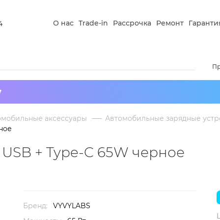
О нас
Trade-in
Рассрочка
Ремонт
Гаранти
4
П
у
омобильные аксессуары
Автомобильные зарядные устр
ное
 USB + Type-C 65W черное
Бренд:
VYVYLABS