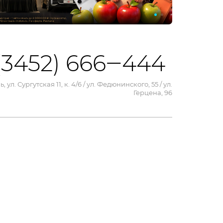
(3452) 666‒444
, ул. Сургутская 11, к. 4/6 / ул. Федюнинского, 55 / ул.
Герцена, 96