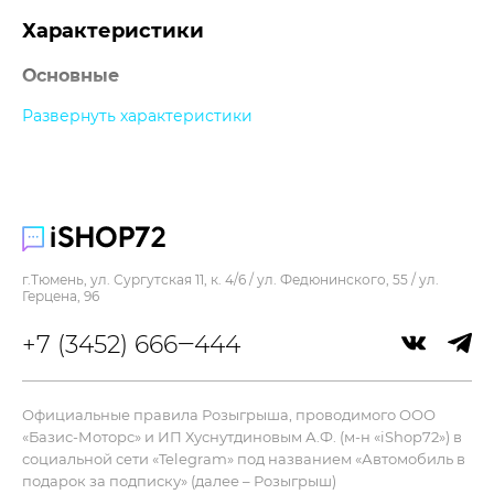
Характеристики
Основные
Развернуть характеристики
Прочее
г.Тюмень, ул. Сургутская 11, к. 4/6 / ул. Федюнинского, 55 / ул.
Герцена, 96
+7 (3452) 666‒444
Официальные правила Розыгрыша, проводимого ООО
«Базис-Моторс» и ИП Хуснутдиновым А.Ф. (м-н «iShop72») в
социальной сети «Telegram» под названием «Автомобиль в
подарок за подписку» (далее – Розыгрыш)