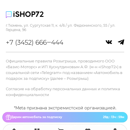
Количество подключаемых устройств :
3
В комплекте :
Док-станция, кабель для зарядки, инструкция,
г.Тюмень, ул. Сургутская 11, к. 4/6 / ул. Федюнинского, 55 / ул.
Герцена, 96
мешочек для хранения
+7 (3452) 666‒444
Официальные правила Розыгрыша, проводимого ООО
«Базис-Моторс» и ИП Хуснутдиновым А.Ф. (м-н «iShop72») в
социальной сети «Telegram» под названием «Автомобиль в
подарок за подписку» (далее – Розыгрыш)
Согласие на обработку персональных данных и политика
конфиденциальности
*Meta признана экстремистской организацией.
Дарим автомобиль за подписку
29д : 13ч : 59м