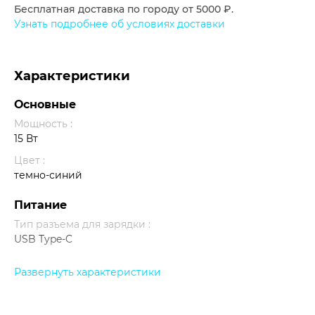
Бесплатная доставка по городу от 5000 ₽.
Узнать подробнее об условиях доставки
Характеристики
Основные
Мощность :
15 Вт
Цвет :
темно-синий
Питание
Тип разъема для зарядки :
USB Type-C
Прочее
Развернуть характеристики
Индикация :
есть