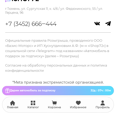
Тип разъема для зарядки :
Type-C
г.Тюмень, ул. Сургутская 11, к. 4/6 / ул. Федюнинского, 55 / ул.
Герцена, 96
Прочее
+7 (3452) 666‒444
Сквозная зарядка :
нет
Тип крепления клавиш :
Официальные правила Розыгрыша, проводимого ООО
ножницы
«Базис-Моторс» и ИП Хуснутдиновым А.Ф. (м-н «iShop72») в
социальной сети «Telegram» под названием «Автомобиль в
подарок за подписку» (далее – Розыгрыш)
Согласие на обработку персональных данных и политика
конфиденциальности
*Meta признана экстремистской организацией.
Дарим автомобиль за подписку
32д : 07ч : 00м
Главная
Каталог
Корзина
Избранное
Профиль