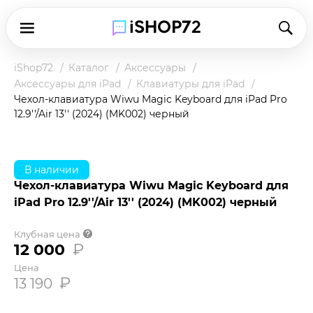
iShop72
Каталог
Аксессуары
Аксессуары для iPad
Клавиатуры для iPad
Чехол-клавиатура Wiwu Magic Keyboard для iPad Pro
12.9''/Air 13'' (2024) (MK002) черный
Чтобы купить товар по клубной цене,
зарегистрируйтесь в программе и оплатите
наличными в магазине или при доставке.
В наличии
Чехол-клавиатура Wiwu Magic Keyboard для
Подробнее о клубной цене
iPad Pro 12.9''/Air 13'' (2024) (MK002) черный
Клубная цена
12 000
₽
Цена
₽
13 190