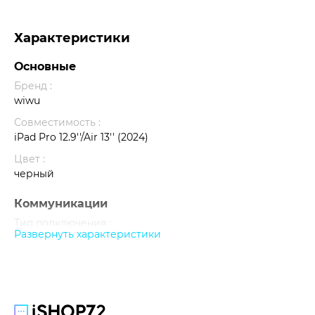
Характеристики
Основные
Бренд :
wiwu
Совместимость :
iPad Pro 12.9''/Air 13'' (2024)
Цвет :
черный
Коммуникации
Тип подключения :
Развернуть характеристики
Bluetooth
Питание
Емкость аккумулятора :
500 мАч