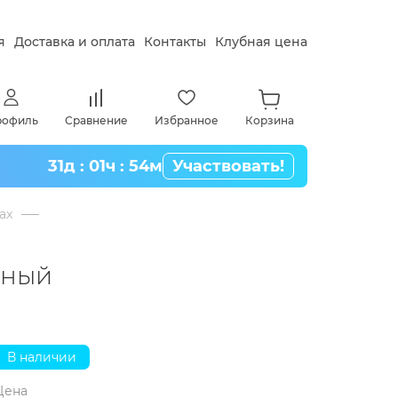
я
Доставка и оплата
Контакты
Клубная цена
рофиль
Сравнение
Избранное
Корзина
31д : 01ч : 54м
Участвовать!
ax
сный
В наличии
Цена