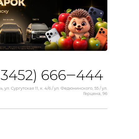
(3452) 666‒444
, ул. Сургутская 11, к. 4/6 / ул. Федюнинского, 55 / ул.
Герцена, 96