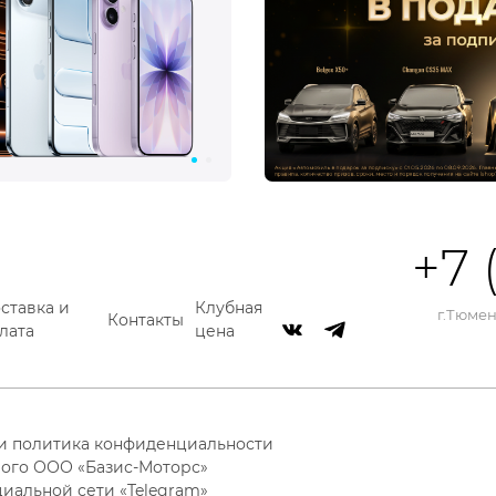
+7 
ставка и
Клубная
г.Тюмень
Контакты
лата
цена
 и политика конфиденциальности
ого ООО «Базис-Моторс»
циальной сети «Telegram»